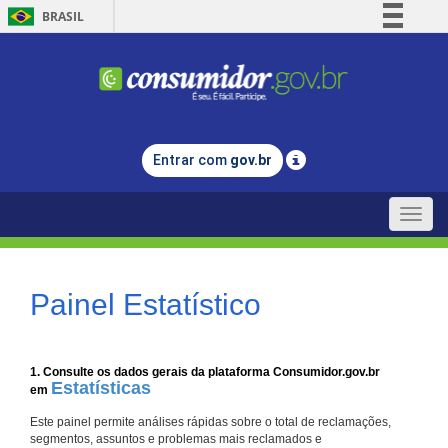
BRASIL
Simplifique!
Comunica BR
Participe
Acesso à informação
Entrar com
gov.br
Legislação
Canais
Toggle
naviga
Painel Estatístico
1. Consulte os dados gerais da plataforma Consumidor.gov.br
Estatísticas
em
Este painel permite análises rápidas sobre o total de reclamações,
segmentos, assuntos e problemas mais reclamados e