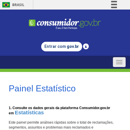
BRASIL
Simplifique!
Comunica BR
Participe
Acesso à informação
Entrar com
gov.br
Legislação
Canais
Toggle
naviga
Painel Estatístico
1. Consulte os dados gerais da plataforma Consumidor.gov.br
Estatísticas
em
Este painel permite análises rápidas sobre o total de reclamações,
segmentos, assuntos e problemas mais reclamados e