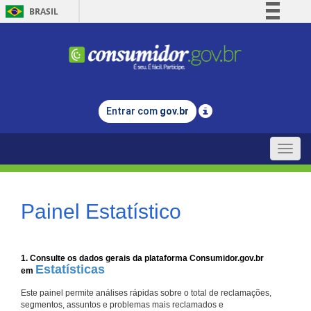
BRASIL
Simplifique!
Comunica BR
Participe
Acesso à informação
Entrar com
gov.br
Legislação
Canais
Toggle
naviga
Painel Estatístico
1. Consulte os dados gerais da plataforma Consumidor.gov.br
Estatísticas
em
Este painel permite análises rápidas sobre o total de reclamações,
segmentos, assuntos e problemas mais reclamados e