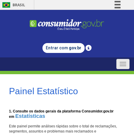
BRASIL
Simplifique!
Comunica BR
Participe
Acesso à informação
Entrar com
gov.br
Legislação
Canais
Toggle
naviga
Painel Estatístico
1. Consulte os dados gerais da plataforma Consumidor.gov.br
Estatísticas
em
Este painel permite análises rápidas sobre o total de reclamações,
segmentos, assuntos e problemas mais reclamados e