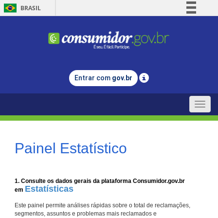
BRASIL
Simplifique!
Comunica BR
Participe
Acesso à informação
Entrar com
gov.br
Legislação
Canais
Toggle
naviga
Painel Estatístico
1. Consulte os dados gerais da plataforma Consumidor.gov.br
Estatísticas
em
Este painel permite análises rápidas sobre o total de reclamações,
segmentos, assuntos e problemas mais reclamados e