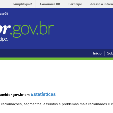
Simplifique!
Comunica BR
Participe
Acesso à infor
odapé
4
Início
Sob
Estatísticas
sumidor.gov.br em
 de reclamações, segmentos, assuntos e problemas mais reclamados e i