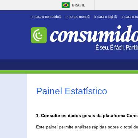
BRASIL
Ir para o conteúdo
1
Ir para o menu
2
Ir para o login
3
Ir para o r
Painel Estatístico
1. Consulte os dados gerais da plataforma Con
Este painel permite análises rápidas sobre o total