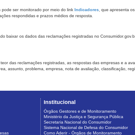
pode ser monitorado por meio do link
Indicadores
, que apresenta o
ações respondidas e prazos médios de resposta.
sado baixar os dados das reclamações registradas no Consumidor.gov.br,
o teor das reclamações registradas, as respostas das empresas e a aval
o área, assunto, problema, empresa, nota de avaliação, classificação, re
Institucional
Órgãos Gestores e de Monitoramento
Ministério da Justiça e Segurança Pública
Secretaria Nacional do Consumidor
Sistema Nacional de Defesa do Consumidor
resas
Como Aderir - Órgãos de Monitoramento