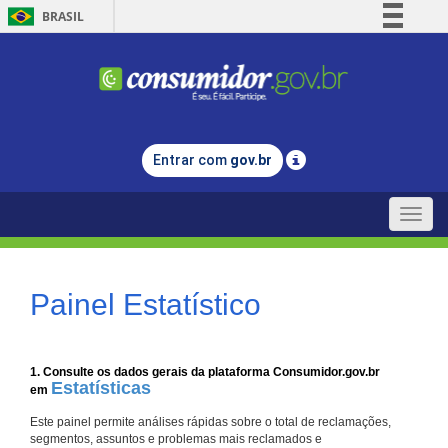
BRASIL
Simplifique!
Comunica BR
Participe
Acesso à informação
Entrar com
gov.br
Legislação
Canais
Toggle
naviga
Painel Estatístico
1. Consulte os dados gerais da plataforma Consumidor.gov.br
Estatísticas
em
Este painel permite análises rápidas sobre o total de reclamações,
segmentos, assuntos e problemas mais reclamados e