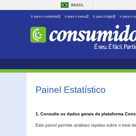
BRASIL
Ir para o conteúdo
1
Ir para o menu
2
Ir para o login
3
Ir para o r
Painel Estatístico
1. Consulte os dados gerais da plataforma Con
Este painel permite análises rápidas sobre o total