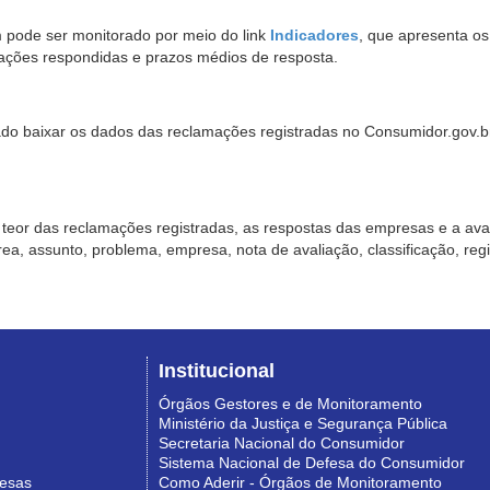
pode ser monitorado por meio do link
Indicadores
, que apresenta o
ações respondidas e prazos médios de resposta.
sado baixar os dados das reclamações registradas no Consumidor.gov.br,
o teor das reclamações registradas, as respostas das empresas e a aval
o área, assunto, problema, empresa, nota de avaliação, classificação, re
Institucional
Órgãos Gestores e de Monitoramento
Ministério da Justiça e Segurança Pública
Secretaria Nacional do Consumidor
Sistema Nacional de Defesa do Consumidor
resas
Como Aderir - Órgãos de Monitoramento