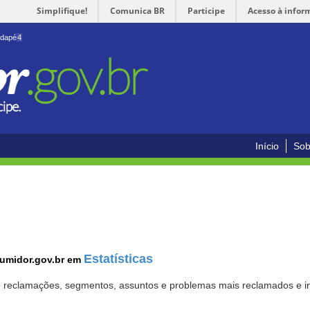
Simplifique!
Comunica BR
Participe
Acesso à infor
odapé
4
Início
Sob
Estatísticas
sumidor.gov.br em
 de reclamações, segmentos, assuntos e problemas mais reclamados e i