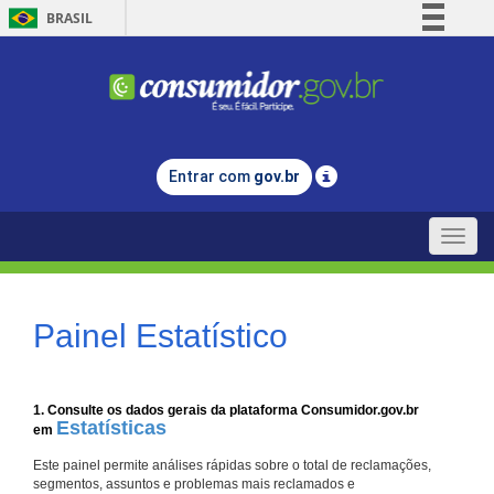
BRASIL
Simplifique!
Comunica BR
Participe
Acesso à informação
Entrar com
gov.br
Legislação
Canais
Toggle
naviga
Painel Estatístico
1. Consulte os dados gerais da plataforma Consumidor.gov.br
Estatísticas
em
Este painel permite análises rápidas sobre o total de reclamações,
segmentos, assuntos e problemas mais reclamados e