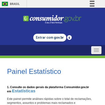
BRASIL
Simplifique!
Comunica BR
Participe
Acesso à informação
Entrar com
gov.br
Legislação
Canais
Toggle
naviga
Painel Estatístico
1. Consulte os dados gerais da plataforma Consumidor.gov.br
Estatísticas
em
Este painel permite análises rápidas sobre o total de reclamações,
segmentos, assuntos e problemas mais reclamados e