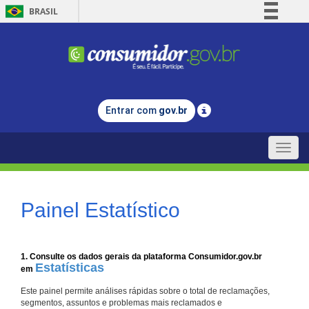
BRASIL
Simplifique!
Comunica BR
Participe
Acesso à informação
Entrar com
gov.br
Legislação
Canais
Toggle
naviga
Painel Estatístico
1. Consulte os dados gerais da plataforma Consumidor.gov.br
Estatísticas
em
Este painel permite análises rápidas sobre o total de reclamações,
segmentos, assuntos e problemas mais reclamados e