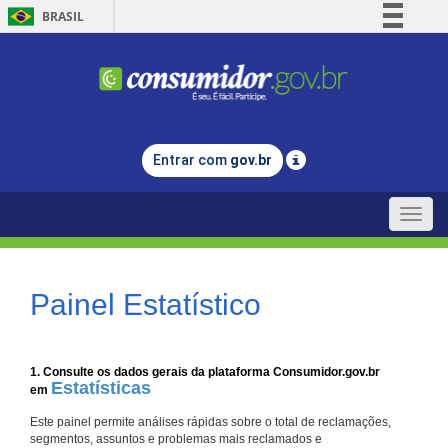
BRASIL
Simplifique!
Comunica BR
Participe
Acesso à informação
Entrar com
gov.br
Legislação
Canais
Toggle
naviga
Painel Estatístico
1. Consulte os dados gerais da plataforma Consumidor.gov.br
Estatísticas
em
Este painel permite análises rápidas sobre o total de reclamações,
segmentos, assuntos e problemas mais reclamados e