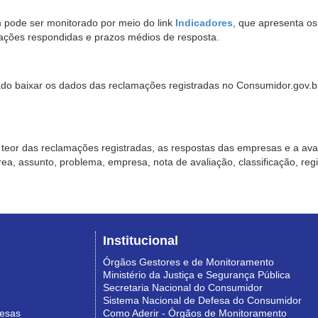
pode ser monitorado por meio do link
Indicadores
, que apresenta o
ações respondidas e prazos médios de resposta.
sado baixar os dados das reclamações registradas no Consumidor.gov.br,
o teor das reclamações registradas, as respostas das empresas e a aval
o área, assunto, problema, empresa, nota de avaliação, classificação, re
Institucional
Órgãos Gestores e de Monitoramento
Ministério da Justiça e Segurança Pública
Secretaria Nacional do Consumidor
Sistema Nacional de Defesa do Consumidor
resas
Como Aderir - Órgãos de Monitoramento