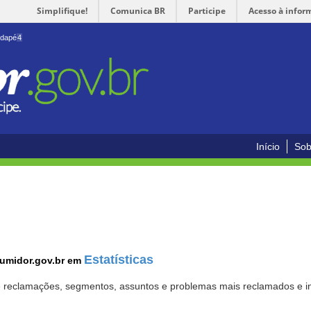
Simplifique!
Comunica BR
Participe
Acesso à infor
odapé
4
Início
Sob
Estatísticas
sumidor.gov.br em
 de reclamações, segmentos, assuntos e problemas mais reclamados e i