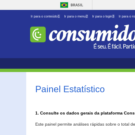
BRASIL
Ir para o conteúdo
1
Ir para o menu
2
Ir para o login
3
Ir para o r
Painel Estatístico
1. Consulte os dados gerais da plataforma Con
Este painel permite análises rápidas sobre o total