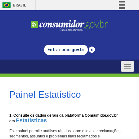
BRASIL
Simplifique!
Comunica BR
Participe
Acesso à informação
Entrar com
gov.br
Legislação
Canais
Toggle
naviga
Painel Estatístico
1. Consulte os dados gerais da plataforma Consumidor.gov.br
Estatísticas
em
Este painel permite análises rápidas sobre o total de reclamações,
segmentos, assuntos e problemas mais reclamados e