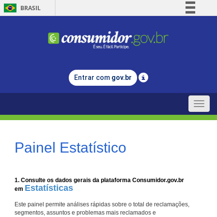
BRASIL
Simplifique!
Comunica BR
Participe
Acesso à informação
Entrar com
gov.br
Legislação
Canais
Toggle
naviga
Painel Estatístico
1. Consulte os dados gerais da plataforma Consumidor.gov.br
Estatísticas
em
Este painel permite análises rápidas sobre o total de reclamações,
segmentos, assuntos e problemas mais reclamados e