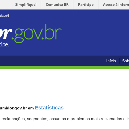
Simplifique!
Comunica BR
Participe
Acesso à infor
odapé
4
Início
Sob
Estatísticas
sumidor.gov.br em
 de reclamações, segmentos, assuntos e problemas mais reclamados e i