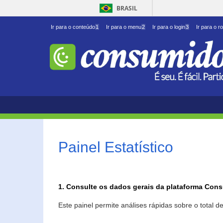
BRASIL
Ir para o conteúdo
1
Ir para o menu
2
Ir para o login
3
Ir para o r
Painel Estatístico
1. Consulte os dados gerais da plataforma Con
Este painel permite análises rápidas sobre o total