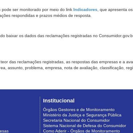
pode ser monitorado por meio do link
Indicadores
, que apresenta o
ações respondidas e prazos médios de resposta.
sado baixar os dados das reclamações registradas no Consumidor.gov.br,
o teor das reclamações registradas, as respostas das empresas e a aval
o área, assunto, problema, empresa, nota de avaliação, classificação, re
Institucional
Órgãos Gestores e de Monitoramento
Ministério da Justiça e Segurança Pública
Secretaria Nacional do Consumidor
Sistema Nacional de Defesa do Consumidor
resas
Como Aderir - Órgãos de Monitoramento