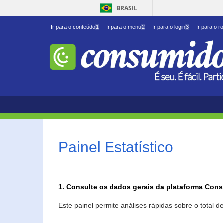
BRASIL
Ir para o conteúdo
1
Ir para o menu
2
Ir para o login
3
Ir para o r
Painel Estatístico
1. Consulte os dados gerais da plataforma Con
Este painel permite análises rápidas sobre o total