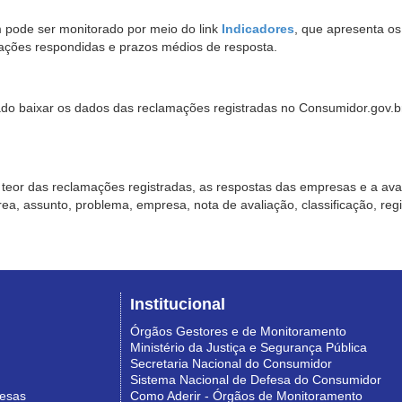
pode ser monitorado por meio do link
Indicadores
, que apresenta o
ações respondidas e prazos médios de resposta.
sado baixar os dados das reclamações registradas no Consumidor.gov.br,
o teor das reclamações registradas, as respostas das empresas e a aval
o área, assunto, problema, empresa, nota de avaliação, classificação, re
Institucional
Órgãos Gestores e de Monitoramento
Ministério da Justiça e Segurança Pública
Secretaria Nacional do Consumidor
Sistema Nacional de Defesa do Consumidor
resas
Como Aderir - Órgãos de Monitoramento