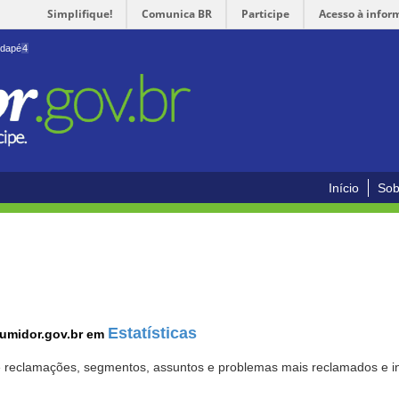
Simplifique!
Comunica BR
Participe
Acesso à infor
odapé
4
Início
Sob
Estatísticas
sumidor.gov.br em
 de reclamações, segmentos, assuntos e problemas mais reclamados e i