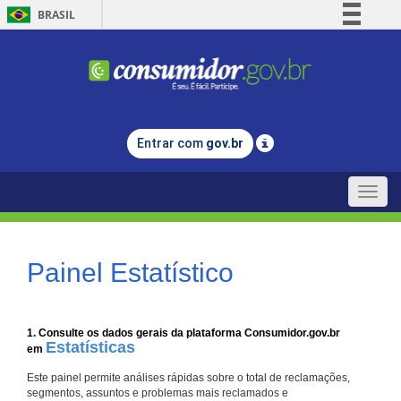
BRASIL
Simplifique!
Comunica BR
Participe
Acesso à informação
Entrar com
gov.br
Legislação
Canais
Toggle
naviga
Painel Estatístico
1. Consulte os dados gerais da plataforma Consumidor.gov.br
Estatísticas
em
Este painel permite análises rápidas sobre o total de reclamações,
segmentos, assuntos e problemas mais reclamados e