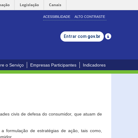
mação
Legislação
Canais
ACESSIBILIDADE
ALTO CONTRASTE
Entrar com
gov.br
re o Serviço
Empresas Participantes
Indicadores
dades civis de defesa do consumidor, que atuam de
a formulação de estratégias de ação, tais como,
umidor.