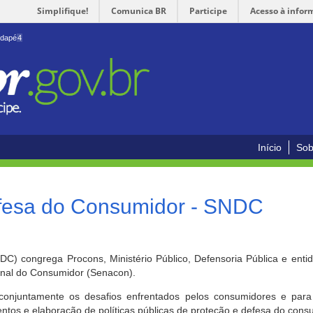
Simplifique!
Comunica BR
Participe
Acesso à infor
odapé
4
Início
Sob
efesa do Consumidor - SNDC
) congrega Procons, Ministério Público, Defensoria Pública e enti
ional do Consumidor (Senacon).
conjuntamente os desafios enfrentados pelos consumidores e para 
ntos e elaboração de políticas públicas de proteção e defesa do cons