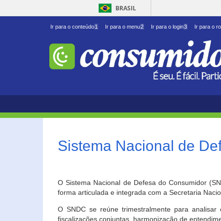
BRASIL
Ir para o conteúdo
1
Ir para o menu
2
Ir para o login
3
Ir para o r
Sistema Nacional de D
O Sistema Nacional de Defesa do Consumidor (SNDC
forma articulada e integrada com a Secretaria Nac
O SNDC se reúne trimestralmente para analisar 
fiscalizações conjuntas, harmonização de entendime