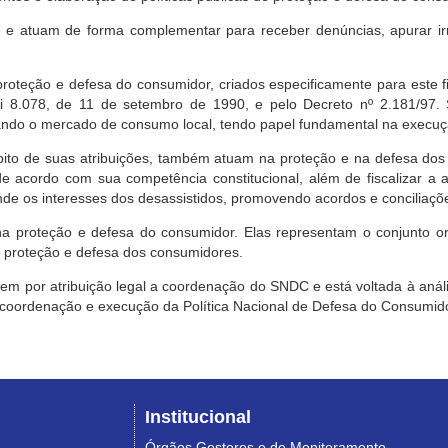
e atuam de forma complementar para receber denúncias, apurar irr
roteção e defesa do consumidor, criados especificamente para este f
ei 8.078, de 11 de setembro de 1990, e pelo Decreto nº 2.181/97.
ndo o mercado de consumo local, tendo papel fundamental na execuçã
mbito de suas atribuições, também atuam na proteção e na defesa dos
 acordo com sua competência constitucional, além de fiscalizar a ap
ende os interesses dos desassistidos, promovendo acordos e conciliaçõ
na proteção e defesa do consumidor. Elas representam o conjunto o
e proteção e defesa dos consumidores.
 tem por atribuição legal a coordenação do SNDC e está voltada à aná
, coordenação e execução da Política Nacional de Defesa do Consumido
Institucional
Órgãos Gestores e de Monitoramento