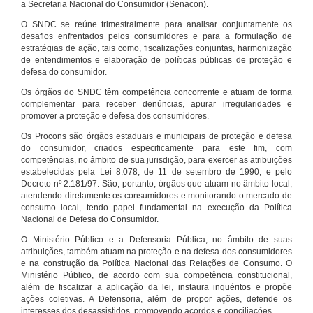
a Secretaria Nacional do Consumidor (Senacon).
O SNDC se reúne trimestralmente para analisar conjuntamente os
desafios enfrentados pelos consumidores e para a formulação de
estratégias de ação, tais como, fiscalizações conjuntas, harmonização
de entendimentos e elaboração de políticas públicas de proteção e
defesa do consumidor.
Os órgãos do SNDC têm competência concorrente e atuam de forma
complementar para receber denúncias, apurar irregularidades e
promover a proteção e defesa dos consumidores.
Os Procons são órgãos estaduais e municipais de proteção e defesa
do consumidor, criados especificamente para este fim, com
competências, no âmbito de sua jurisdição, para exercer as atribuições
estabelecidas pela Lei 8.078, de 11 de setembro de 1990, e pelo
Decreto nº 2.181/97. São, portanto, órgãos que atuam no âmbito local,
atendendo diretamente os consumidores e monitorando o mercado de
consumo local, tendo papel fundamental na execução da Política
Nacional de Defesa do Consumidor.
O Ministério Público e a Defensoria Pública, no âmbito de suas
atribuições, também atuam na proteção e na defesa dos consumidores
e na construção da Política Nacional das Relações de Consumo. O
Ministério Público, de acordo com sua competência constitucional,
além de fiscalizar a aplicação da lei, instaura inquéritos e propõe
ações coletivas. A Defensoria, além de propor ações, defende os
interesses dos desassistidos, promovendo acordos e conciliações.