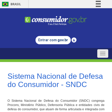
BRASIL
Simplifique!
Comunica BR
Participe
Acesso à informação
Entrar com
gov.br
Legislação
Canais
Toggle
naviga
Sistema Nacional de Defesa
do Consumidor - SNDC
O Sistema Nacional de Defesa do Consumidor (SNDC) congrega
Procons, Ministério Público, Defensoria Pública e entidades civis de
defesa do consumidor, que atuam de forma articulada e integrada com