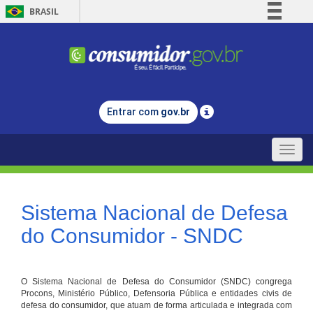
BRASIL
Simplifique!
Comunica BR
Participe
Acesso à informação
Entrar com
gov.br
Legislação
Canais
Toggle
naviga
Sistema Nacional de Defesa
do Consumidor - SNDC
O Sistema Nacional de Defesa do Consumidor (SNDC) congrega
Procons, Ministério Público, Defensoria Pública e entidades civis de
defesa do consumidor, que atuam de forma articulada e integrada com