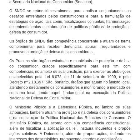
a Secretaria Nacional do Consumidor (Senacon).
O SNDC se reúne trimestralmente para analisar conjuntamente os
desafios enfrentados pelos consumidores e para a formulação de
estratégias de ação, tais como, fiscalizações conjuntas, harmonização
de entendimentos e elaboração de políticas públicas de proteção e
defesa do consumidor.
Os órgãos do SNDC têm competência concorrente e atuam de forma
complementar para receber denúncias, apurar irregularidades e
promover a proteção e defesa dos consumidores.
Os Procons são órgãos estaduais e municipais de proteção e defesa
do consumidor, criados especificamente para este fim, com
competências, no âmbito de sua jurisdição, para exercer as atribuições
estabelecidas pela Lei 8.078, de 11 de setembro de 1990, e pelo
Decreto nº 2.181/97. São, portanto, órgãos que atuam no âmbito local,
atendendo diretamente os consumidores e monitorando o mercado de
consumo local, tendo papel fundamental na execução da Política
Nacional de Defesa do Consumidor.
O Ministério Público e a Defensoria Pública, no âmbito de suas
atribuições, também atuam na proteção e na defesa dos consumidores
e na construção da Política Nacional das Relações de Consumo. O
Ministério Público, de acordo com sua competência constitucional,
além de fiscalizar a aplicação da lei, instaura inquéritos e propõe
ações coletivas. A Defensoria, além de propor ações, defende os
interesses dos desassistidos, promovendo acordos e conciliações.