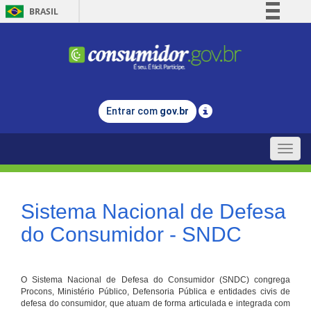
BRASIL
Simplifique!
Comunica BR
Participe
Acesso à informação
Entrar com
gov.br
Legislação
Canais
Toggle
naviga
Sistema Nacional de Defesa
do Consumidor - SNDC
O Sistema Nacional de Defesa do Consumidor (SNDC) congrega
Procons, Ministério Público, Defensoria Pública e entidades civis de
defesa do consumidor, que atuam de forma articulada e integrada com