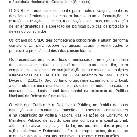
a Secretaria Nacional do Consumidor (Senacon).
O SNDC se reúne trimestralmente para analisar conjuntamente os
desafios enfrentados pelos consumidores e para a formulação de
estratégias de ação, tais como, fiscalizações conjuntas, harmonização
de entendimentos e elaboração de políticas públicas de proteção e
defesa do consumidor.
Os órgãos do SNDC têm competência concorrente e atuam de forma
complementar para receber denúncias, apurar irregularidades e
promover a proteção e defesa dos consumidores.
Os Procons são órgãos estaduais e municipais de proteção e defesa
do consumidor, criados especificamente para este fim, com
competências, no âmbito de sua jurisdição, para exercer as atribuições
estabelecidas pela Lei 8.078, de 11 de setembro de 1990, e pelo
Decreto nº 2.181/97. São, portanto, órgãos que atuam no âmbito local,
atendendo diretamente os consumidores e monitorando o mercado de
consumo local, tendo papel fundamental na execução da Política
Nacional de Defesa do Consumidor.
O Ministério Público e a Defensoria Pública, no âmbito de suas
atribuições, também atuam na proteção e na defesa dos consumidores
e na construção da Política Nacional das Relações de Consumo. O
Ministério Público, de acordo com sua competência constitucional,
além de fiscalizar a aplicação da lei, instaura inquéritos e propõe
ações coletivas. A Defensoria, além de propor ações, defende os
interesses dos desassistidos, promovendo acordos e conciliações.