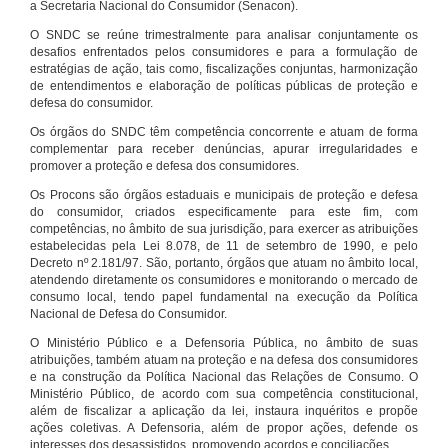
a Secretaria Nacional do Consumidor (Senacon).
O SNDC se reúne trimestralmente para analisar conjuntamente os
desafios enfrentados pelos consumidores e para a formulação de
estratégias de ação, tais como, fiscalizações conjuntas, harmonização
de entendimentos e elaboração de políticas públicas de proteção e
defesa do consumidor.
Os órgãos do SNDC têm competência concorrente e atuam de forma
complementar para receber denúncias, apurar irregularidades e
promover a proteção e defesa dos consumidores.
Os Procons são órgãos estaduais e municipais de proteção e defesa
do consumidor, criados especificamente para este fim, com
competências, no âmbito de sua jurisdição, para exercer as atribuições
estabelecidas pela Lei 8.078, de 11 de setembro de 1990, e pelo
Decreto nº 2.181/97. São, portanto, órgãos que atuam no âmbito local,
atendendo diretamente os consumidores e monitorando o mercado de
consumo local, tendo papel fundamental na execução da Política
Nacional de Defesa do Consumidor.
O Ministério Público e a Defensoria Pública, no âmbito de suas
atribuições, também atuam na proteção e na defesa dos consumidores
e na construção da Política Nacional das Relações de Consumo. O
Ministério Público, de acordo com sua competência constitucional,
além de fiscalizar a aplicação da lei, instaura inquéritos e propõe
ações coletivas. A Defensoria, além de propor ações, defende os
interesses dos desassistidos, promovendo acordos e conciliações.