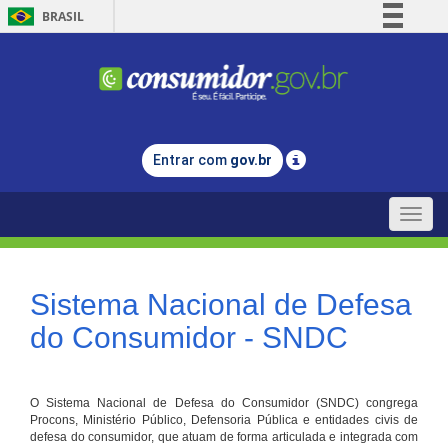
BRASIL
Simplifique!
Comunica BR
Participe
Acesso à informação
Entrar com
gov.br
Legislação
Canais
Toggle
naviga
Sistema Nacional de Defesa
do Consumidor - SNDC
O Sistema Nacional de Defesa do Consumidor (SNDC) congrega
Procons, Ministério Público, Defensoria Pública e entidades civis de
defesa do consumidor, que atuam de forma articulada e integrada com