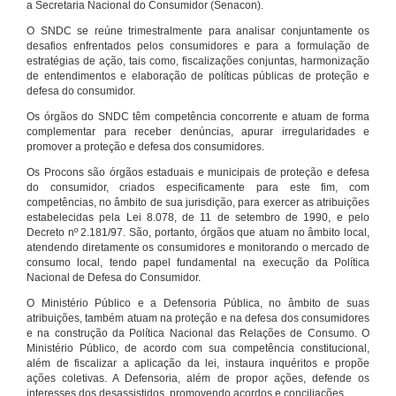
a Secretaria Nacional do Consumidor (Senacon).
O SNDC se reúne trimestralmente para analisar conjuntamente os
desafios enfrentados pelos consumidores e para a formulação de
estratégias de ação, tais como, fiscalizações conjuntas, harmonização
de entendimentos e elaboração de políticas públicas de proteção e
defesa do consumidor.
Os órgãos do SNDC têm competência concorrente e atuam de forma
complementar para receber denúncias, apurar irregularidades e
promover a proteção e defesa dos consumidores.
Os Procons são órgãos estaduais e municipais de proteção e defesa
do consumidor, criados especificamente para este fim, com
competências, no âmbito de sua jurisdição, para exercer as atribuições
estabelecidas pela Lei 8.078, de 11 de setembro de 1990, e pelo
Decreto nº 2.181/97. São, portanto, órgãos que atuam no âmbito local,
atendendo diretamente os consumidores e monitorando o mercado de
consumo local, tendo papel fundamental na execução da Política
Nacional de Defesa do Consumidor.
O Ministério Público e a Defensoria Pública, no âmbito de suas
atribuições, também atuam na proteção e na defesa dos consumidores
e na construção da Política Nacional das Relações de Consumo. O
Ministério Público, de acordo com sua competência constitucional,
além de fiscalizar a aplicação da lei, instaura inquéritos e propõe
ações coletivas. A Defensoria, além de propor ações, defende os
interesses dos desassistidos, promovendo acordos e conciliações.