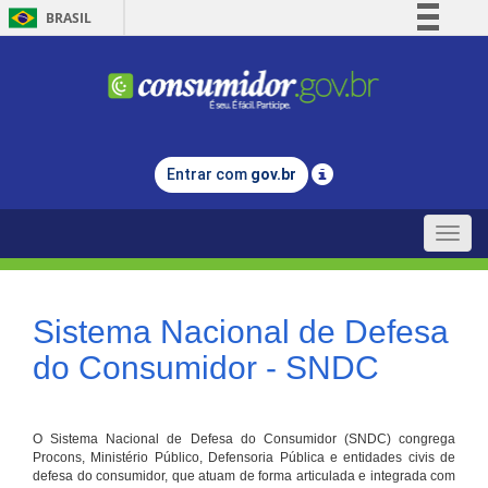
BRASIL
Simplifique!
Comunica BR
Participe
Acesso à informação
Entrar com
gov.br
Legislação
Canais
Toggle
naviga
Sistema Nacional de Defesa
do Consumidor - SNDC
O Sistema Nacional de Defesa do Consumidor (SNDC) congrega
Procons, Ministério Público, Defensoria Pública e entidades civis de
defesa do consumidor, que atuam de forma articulada e integrada com