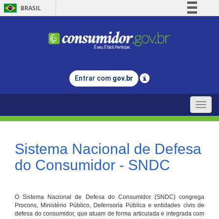
BRASIL
Simplifique!
Comunica BR
Participe
Acesso à informação
Entrar com
gov.br
Legislação
Canais
Toggle
naviga
Sistema Nacional de Defesa
do Consumidor - SNDC
O Sistema Nacional de Defesa do Consumidor (SNDC) congrega
Procons, Ministério Público, Defensoria Pública e entidades civis de
defesa do consumidor, que atuam de forma articulada e integrada com