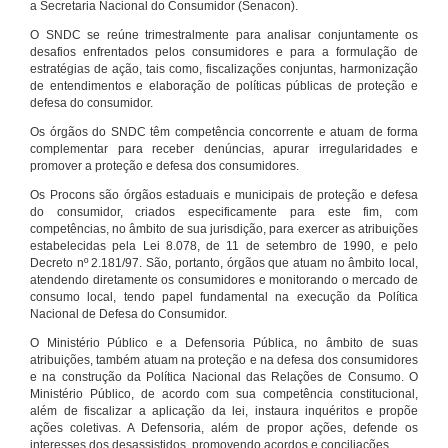
a Secretaria Nacional do Consumidor (Senacon).
O SNDC se reúne trimestralmente para analisar conjuntamente os
desafios enfrentados pelos consumidores e para a formulação de
estratégias de ação, tais como, fiscalizações conjuntas, harmonização
de entendimentos e elaboração de políticas públicas de proteção e
defesa do consumidor.
Os órgãos do SNDC têm competência concorrente e atuam de forma
complementar para receber denúncias, apurar irregularidades e
promover a proteção e defesa dos consumidores.
Os Procons são órgãos estaduais e municipais de proteção e defesa
do consumidor, criados especificamente para este fim, com
competências, no âmbito de sua jurisdição, para exercer as atribuições
estabelecidas pela Lei 8.078, de 11 de setembro de 1990, e pelo
Decreto nº 2.181/97. São, portanto, órgãos que atuam no âmbito local,
atendendo diretamente os consumidores e monitorando o mercado de
consumo local, tendo papel fundamental na execução da Política
Nacional de Defesa do Consumidor.
O Ministério Público e a Defensoria Pública, no âmbito de suas
atribuições, também atuam na proteção e na defesa dos consumidores
e na construção da Política Nacional das Relações de Consumo. O
Ministério Público, de acordo com sua competência constitucional,
além de fiscalizar a aplicação da lei, instaura inquéritos e propõe
ações coletivas. A Defensoria, além de propor ações, defende os
interesses dos desassistidos, promovendo acordos e conciliações.