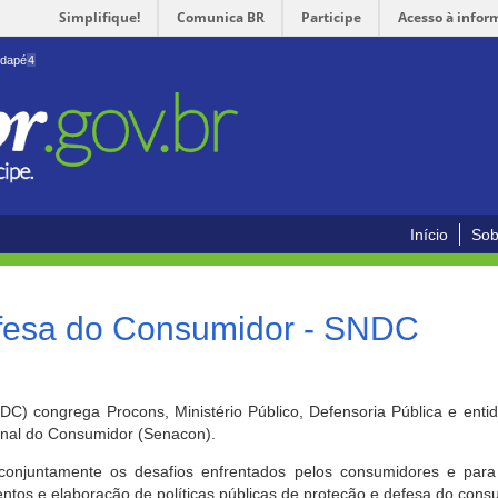
Simplifique!
Comunica BR
Participe
Acesso à infor
odapé
4
Início
Sob
efesa do Consumidor - SNDC
) congrega Procons, Ministério Público, Defensoria Pública e enti
ional do Consumidor (Senacon).
conjuntamente os desafios enfrentados pelos consumidores e para 
ntos e elaboração de políticas públicas de proteção e defesa do cons