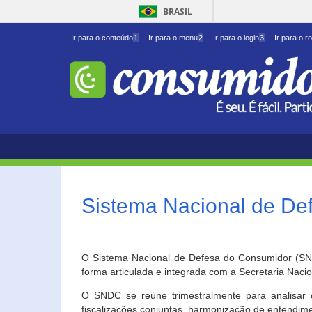
BRASIL
Ir para o conteúdo
1
Ir para o menu
2
Ir para o login
3
Ir para o r
Sistema Nacional de D
O Sistema Nacional de Defesa do Consumidor (SNDC
forma articulada e integrada com a Secretaria Nac
O SNDC se reúne trimestralmente para analisar 
fiscalizações conjuntas, harmonização de entendime