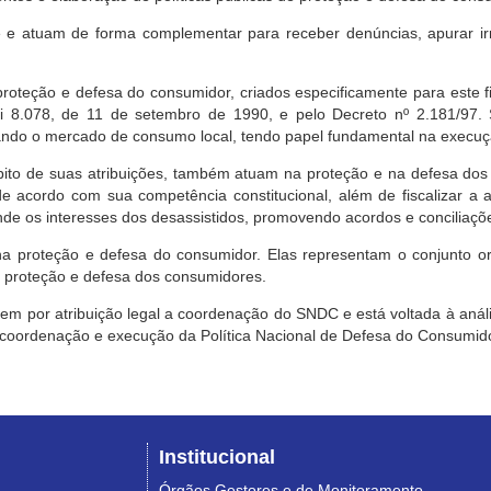
e atuam de forma complementar para receber denúncias, apurar irr
roteção e defesa do consumidor, criados especificamente para este f
ei 8.078, de 11 de setembro de 1990, e pelo Decreto nº 2.181/97.
ndo o mercado de consumo local, tendo papel fundamental na execuçã
mbito de suas atribuições, também atuam na proteção e na defesa dos
 acordo com sua competência constitucional, além de fiscalizar a ap
ende os interesses dos desassistidos, promovendo acordos e conciliaçõ
na proteção e defesa do consumidor. Elas representam o conjunto o
e proteção e defesa dos consumidores.
 tem por atribuição legal a coordenação do SNDC e está voltada à aná
, coordenação e execução da Política Nacional de Defesa do Consumido
Institucional
Órgãos Gestores e de Monitoramento