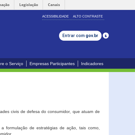
mação
Legislação
Canais
ACESSIBILIDADE
ALTO CONTRASTE
Entrar com
gov.br
re o Serviço
Empresas Participantes
Indicadores
dades civis de defesa do consumidor, que atuam de
a formulação de estratégias de ação, tais como,
umidor.