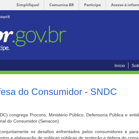
Simplifique!
Comunica BR
Participe
Acesso à infor
odapé
4
Início
Sob
efesa do Consumidor - SNDC
) congrega Procons, Ministério Público, Defensoria Pública e enti
ional do Consumidor (Senacon).
conjuntamente os desafios enfrentados pelos consumidores e para 
ntos e elaboração de políticas públicas de proteção e defesa do cons