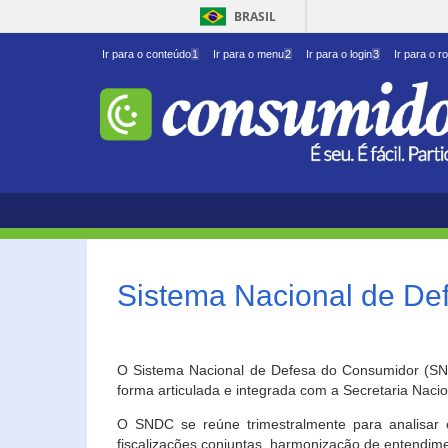
BRASIL
Ir para o conteúdo
1
Ir para o menu
2
Ir para o login
3
Ir para o r
Sistema Nacional de D
O Sistema Nacional de Defesa do Consumidor (SNDC
forma articulada e integrada com a Secretaria Nac
O SNDC se reúne trimestralmente para analisar 
fiscalizações conjuntas, harmonização de entendime