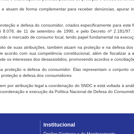
e atuam de forma complementar para receber denúncias, apurar irr
roteção e defesa do consumidor, criados especificamente para este f
ei 8.078, de 11 de setembro de 1990, e pelo Decreto nº 2.181/97.
ndo o mercado de consumo local, tendo papel fundamental na execuçã
mbito de suas atribuições, também atuam na proteção e na defesa dos
 acordo com sua competência constitucional, além de fiscalizar a ap
ende os interesses dos desassistidos, promovendo acordos e conciliaçõ
na proteção e defesa do consumidor. Elas representam o conjunto o
e proteção e defesa dos consumidores.
 tem por atribuição legal a coordenação do SNDC e está voltada à aná
, coordenação e execução da Política Nacional de Defesa do Consumido
Institucional
Órgãos Gestores e de Monitoramento