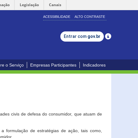
mação
Legislação
Canais
ACESSIBILIDADE
ALTO CONTRASTE
Entrar com
gov.br
re o Serviço
Empresas Participantes
Indicadores
dades civis de defesa do consumidor, que atuam de
a formulação de estratégias de ação, tais como,
umidor.