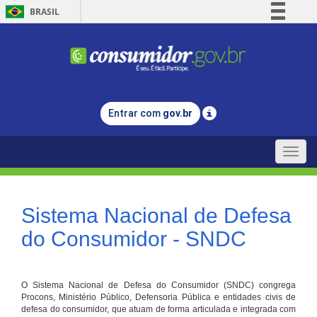
BRASIL
Simplifique!
Comunica BR
Participe
Acesso à informação
Entrar com
gov.br
Legislação
Canais
Toggle
naviga
Sistema Nacional de Defesa
do Consumidor - SNDC
O Sistema Nacional de Defesa do Consumidor (SNDC) congrega
Procons, Ministério Público, Defensoria Pública e entidades civis de
defesa do consumidor, que atuam de forma articulada e integrada com