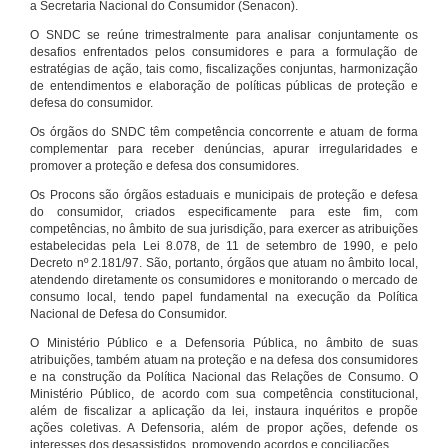
a Secretaria Nacional do Consumidor (Senacon).
O SNDC se reúne trimestralmente para analisar conjuntamente os
desafios enfrentados pelos consumidores e para a formulação de
estratégias de ação, tais como, fiscalizações conjuntas, harmonização
de entendimentos e elaboração de políticas públicas de proteção e
defesa do consumidor.
Os órgãos do SNDC têm competência concorrente e atuam de forma
complementar para receber denúncias, apurar irregularidades e
promover a proteção e defesa dos consumidores.
Os Procons são órgãos estaduais e municipais de proteção e defesa
do consumidor, criados especificamente para este fim, com
competências, no âmbito de sua jurisdição, para exercer as atribuições
estabelecidas pela Lei 8.078, de 11 de setembro de 1990, e pelo
Decreto nº 2.181/97. São, portanto, órgãos que atuam no âmbito local,
atendendo diretamente os consumidores e monitorando o mercado de
consumo local, tendo papel fundamental na execução da Política
Nacional de Defesa do Consumidor.
O Ministério Público e a Defensoria Pública, no âmbito de suas
atribuições, também atuam na proteção e na defesa dos consumidores
e na construção da Política Nacional das Relações de Consumo. O
Ministério Público, de acordo com sua competência constitucional,
além de fiscalizar a aplicação da lei, instaura inquéritos e propõe
ações coletivas. A Defensoria, além de propor ações, defende os
interesses dos desassistidos, promovendo acordos e conciliações.