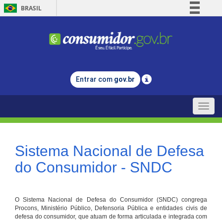
BRASIL
Simplifique!
Comunica BR
Participe
Acesso à informação
Entrar com
gov.br
Legislação
Canais
Toggle
naviga
Sistema Nacional de Defesa
do Consumidor - SNDC
O Sistema Nacional de Defesa do Consumidor (SNDC) congrega
Procons, Ministério Público, Defensoria Pública e entidades civis de
defesa do consumidor, que atuam de forma articulada e integrada com