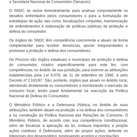
a Secretaria Nacional do Consumidor (Senacon).
O SNDC se reúne trimestralmente para analisar conjuntamente os
desafios enfrentados pelos consumidores e para a formulação de
estratégias de ação, tais como, fiscalizações conjuntas, harmonização
de entendimentos e elaboração de políticas públicas de proteção e
defesa do consumidor.
Os órgãos do SNDC têm competência concorrente e atuam de forma
complementar para receber denúncias, apurar irregularidades e
promover a proteção e defesa dos consumidores.
Os Procons são órgãos estaduais e municipais de proteção e defesa
do consumidor, criados especificamente para este fim, com
competências, no âmbito de sua jurisdição, para exercer as atribuições
estabelecidas pela Lei 8.078, de 11 de setembro de 1990, e pelo
Decreto nº 2.181/97. São, portanto, órgãos que atuam no âmbito local,
atendendo diretamente os consumidores e monitorando o mercado de
consumo local, tendo papel fundamental na execução da Política
Nacional de Defesa do Consumidor.
O Ministério Público e a Defensoria Pública, no âmbito de suas
atribuições, também atuam na proteção e na defesa dos consumidores
e na construção da Política Nacional das Relações de Consumo. O
Ministério Público, de acordo com sua competência constitucional,
além de fiscalizar a aplicação da lei, instaura inquéritos e propõe
ações coletivas. A Defensoria, além de propor ações, defende os
interesses dos desassistidos, promovendo acordos e conciliações.