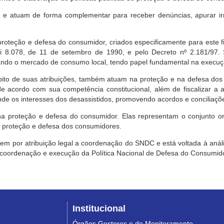
e atuam de forma complementar para receber denúncias, apurar irr
roteção e defesa do consumidor, criados especificamente para este f
ei 8.078, de 11 de setembro de 1990, e pelo Decreto nº 2.181/97.
ndo o mercado de consumo local, tendo papel fundamental na execuçã
mbito de suas atribuições, também atuam na proteção e na defesa dos
 acordo com sua competência constitucional, além de fiscalizar a ap
ende os interesses dos desassistidos, promovendo acordos e conciliaçõ
na proteção e defesa do consumidor. Elas representam o conjunto o
e proteção e defesa dos consumidores.
 tem por atribuição legal a coordenação do SNDC e está voltada à aná
, coordenação e execução da Política Nacional de Defesa do Consumido
Institucional
Órgãos Gestores e de Monitoramento