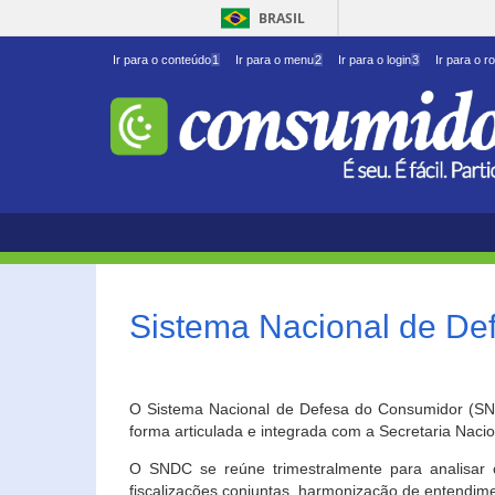
BRASIL
Ir para o conteúdo
1
Ir para o menu
2
Ir para o login
3
Ir para o r
Sistema Nacional de D
O Sistema Nacional de Defesa do Consumidor (SNDC
forma articulada e integrada com a Secretaria Nac
O SNDC se reúne trimestralmente para analisar 
fiscalizações conjuntas, harmonização de entendime