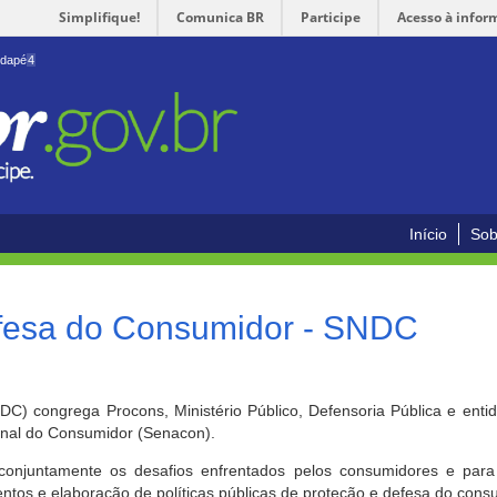
Simplifique!
Comunica BR
Participe
Acesso à infor
odapé
4
Início
Sob
efesa do Consumidor - SNDC
) congrega Procons, Ministério Público, Defensoria Pública e enti
ional do Consumidor (Senacon).
conjuntamente os desafios enfrentados pelos consumidores e para 
ntos e elaboração de políticas públicas de proteção e defesa do cons