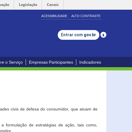
mação
Legislação
Canais
ACESSIBILIDADE
ALTO CONTRASTE
Entrar com
gov.br
re o Serviço
Empresas Participantes
Indicadores
dades civis de defesa do consumidor, que atuam de
a formulação de estratégias de ação, tais como,
umidor.