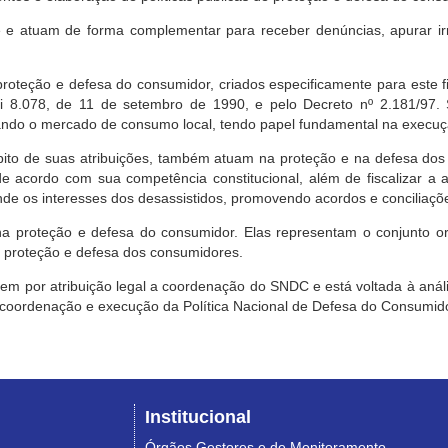
e atuam de forma complementar para receber denúncias, apurar irr
roteção e defesa do consumidor, criados especificamente para este f
ei 8.078, de 11 de setembro de 1990, e pelo Decreto nº 2.181/97.
ndo o mercado de consumo local, tendo papel fundamental na execuçã
mbito de suas atribuições, também atuam na proteção e na defesa dos
 acordo com sua competência constitucional, além de fiscalizar a ap
ende os interesses dos desassistidos, promovendo acordos e conciliaçõ
na proteção e defesa do consumidor. Elas representam o conjunto o
e proteção e defesa dos consumidores.
 tem por atribuição legal a coordenação do SNDC e está voltada à aná
, coordenação e execução da Política Nacional de Defesa do Consumido
Institucional
Órgãos Gestores e de Monitoramento