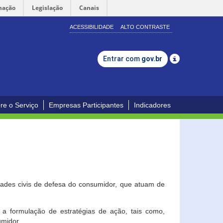
mação
Legislação
Canais
ACESSIBILIDADE
ALTO CONTRASTE
Entrar com
gov.br
re o Serviço
Empresas Participantes
Indicadores
dades civis de defesa do consumidor, que atuam de
a formulação de estratégias de ação, tais como,
umidor.