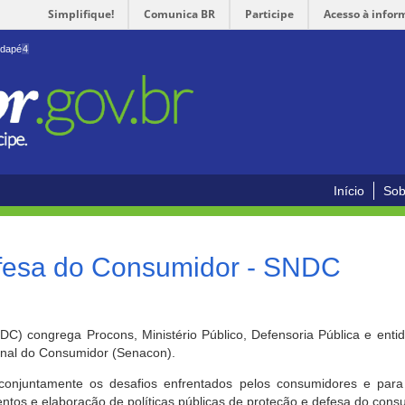
Simplifique!
Comunica BR
Participe
Acesso à infor
odapé
4
Início
Sob
efesa do Consumidor - SNDC
) congrega Procons, Ministério Público, Defensoria Pública e enti
ional do Consumidor (Senacon).
conjuntamente os desafios enfrentados pelos consumidores e para 
ntos e elaboração de políticas públicas de proteção e defesa do cons