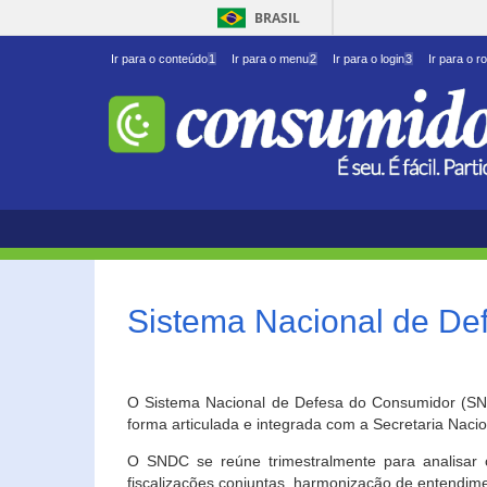
BRASIL
Ir para o conteúdo
1
Ir para o menu
2
Ir para o login
3
Ir para o r
Sistema Nacional de D
O Sistema Nacional de Defesa do Consumidor (SNDC
forma articulada e integrada com a Secretaria Nac
O SNDC se reúne trimestralmente para analisar 
fiscalizações conjuntas, harmonização de entendime