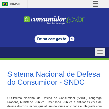
BRASIL
Simplifique!
Comunica BR
Participe
Acesso à informação
Entrar com
gov.br
Legislação
Canais
Toggle
naviga
Sistema Nacional de Defesa
do Consumidor - SNDC
O Sistema Nacional de Defesa do Consumidor (SNDC) congrega
Procons, Ministério Público, Defensoria Pública e entidades civis de
defesa do consumidor, que atuam de forma articulada e integrada com