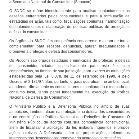
a Secretaria Nacional do Consumidor (Senacon).
O SNDC se reúne trimestralmente para analisar conjuntamente os
desafios enfrentados pelos consumidores e para a formulação de
estratégias de ação, tais como, fiscalizações conjuntas, harmonização
de entendimentos e elaboração de políticas públicas de proteção e
defesa do consumidor.
Os órgãos do SNDC têm competência concorrente e atuam de forma
complementar para receber denúncias, apurar irregularidades e
promover a proteção e defesa dos consumidores.
Os Procons são órgãos estaduais e municipais de proteção e defesa
do consumidor, criados especificamente para este fim, com
competências, no âmbito de sua jurisdição, para exercer as atribuições
estabelecidas pela Lei 8.078, de 11 de setembro de 1990, e pelo
Decreto nº 2.181/97. São, portanto, órgãos que atuam no âmbito local,
atendendo diretamente os consumidores e monitorando o mercado de
consumo local, tendo papel fundamental na execução da Política
Nacional de Defesa do Consumidor.
O Ministério Público e a Defensoria Pública, no âmbito de suas
atribuições, também atuam na proteção e na defesa dos consumidores
e na construção da Política Nacional das Relações de Consumo. O
Ministério Público, de acordo com sua competência constitucional,
além de fiscalizar a aplicação da lei, instaura inquéritos e propõe
ações coletivas. A Defensoria, além de propor ações, defende os
interesses dos desassistidos, promovendo acordos e conciliações.