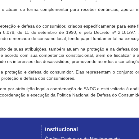
e atuam de forma complementar para receber denúncias, apurar irr
roteção e defesa do consumidor, criados especificamente para este f
ei 8.078, de 11 de setembro de 1990, e pelo Decreto nº 2.181/97.
ndo o mercado de consumo local, tendo papel fundamental na execuçã
mbito de suas atribuições, também atuam na proteção e na defesa dos
 acordo com sua competência constitucional, além de fiscalizar a ap
ende os interesses dos desassistidos, promovendo acordos e conciliaçõ
na proteção e defesa do consumidor. Elas representam o conjunto o
e proteção e defesa dos consumidores.
 tem por atribuição legal a coordenação do SNDC e está voltada à aná
, coordenação e execução da Política Nacional de Defesa do Consumido
Institucional
Órgãos Gestores e de Monitoramento