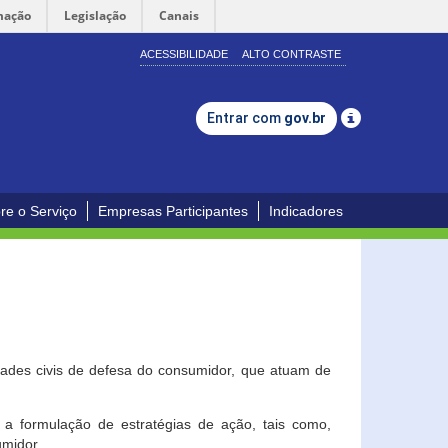
mação
Legislação
Canais
ACESSIBILIDADE
ALTO CONTRASTE
Entrar com
gov.br
re o Serviço
Empresas Participantes
Indicadores
dades civis de defesa do consumidor, que atuam de
a formulação de estratégias de ação, tais como,
umidor.