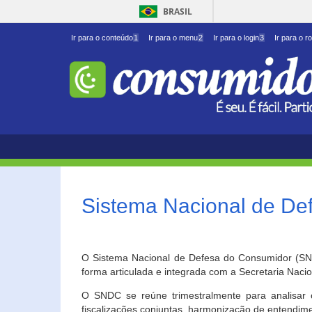
BRASIL
Ir para o conteúdo
1
Ir para o menu
2
Ir para o login
3
Ir para o r
Sistema Nacional de D
O Sistema Nacional de Defesa do Consumidor (SNDC
forma articulada e integrada com a Secretaria Nac
O SNDC se reúne trimestralmente para analisar 
fiscalizações conjuntas, harmonização de entendime