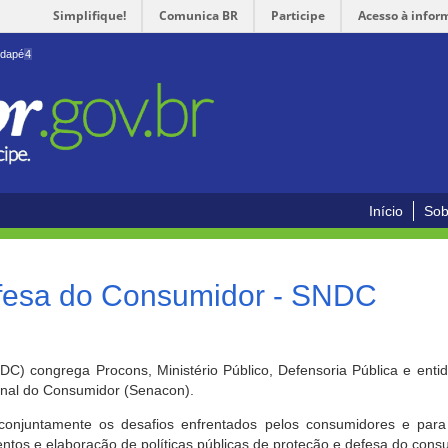
Simplifique!
Comunica BR
Participe
Acesso à infor
odapé
4
Início
Sob
efesa do Consumidor - SNDC
) congrega Procons, Ministério Público, Defensoria Pública e enti
ional do Consumidor (Senacon).
conjuntamente os desafios enfrentados pelos consumidores e para 
ntos e elaboração de políticas públicas de proteção e defesa do cons