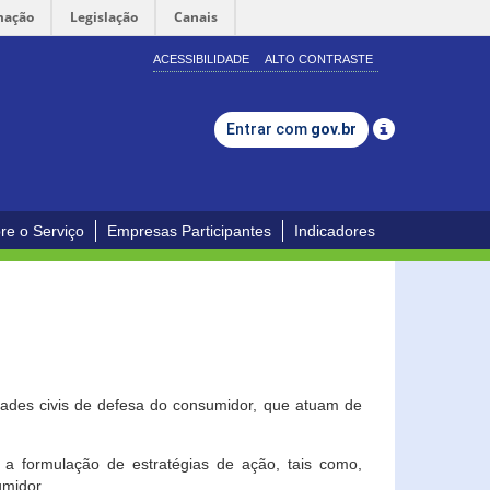
mação
Legislação
Canais
ACESSIBILIDADE
ALTO CONTRASTE
Entrar com
gov.br
re o Serviço
Empresas Participantes
Indicadores
dades civis de defesa do consumidor, que atuam de
a formulação de estratégias de ação, tais como,
umidor.