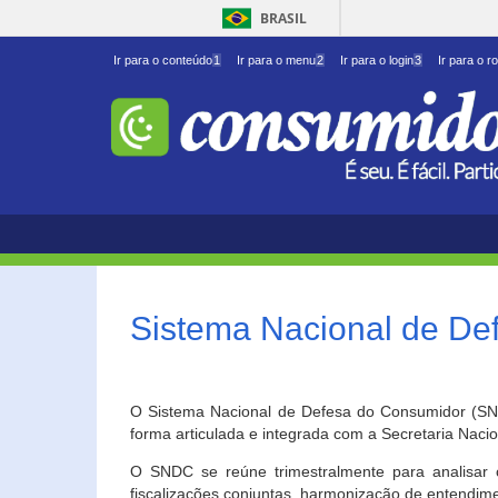
BRASIL
Ir para o conteúdo
1
Ir para o menu
2
Ir para o login
3
Ir para o r
Sistema Nacional de D
O Sistema Nacional de Defesa do Consumidor (SNDC
forma articulada e integrada com a Secretaria Nac
O SNDC se reúne trimestralmente para analisar 
fiscalizações conjuntas, harmonização de entendime