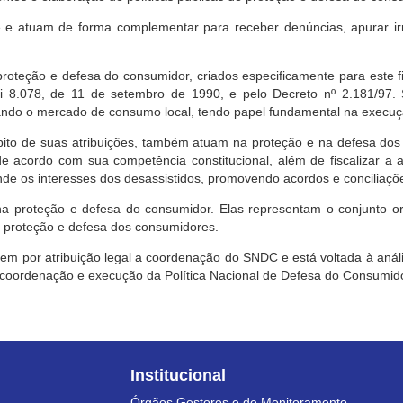
e atuam de forma complementar para receber denúncias, apurar irr
roteção e defesa do consumidor, criados especificamente para este f
ei 8.078, de 11 de setembro de 1990, e pelo Decreto nº 2.181/97.
ndo o mercado de consumo local, tendo papel fundamental na execuçã
mbito de suas atribuições, também atuam na proteção e na defesa dos
 acordo com sua competência constitucional, além de fiscalizar a ap
ende os interesses dos desassistidos, promovendo acordos e conciliaçõ
na proteção e defesa do consumidor. Elas representam o conjunto o
e proteção e defesa dos consumidores.
 tem por atribuição legal a coordenação do SNDC e está voltada à aná
, coordenação e execução da Política Nacional de Defesa do Consumido
Institucional
Órgãos Gestores e de Monitoramento