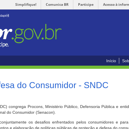
Simplifique!
Comunica BR
Participe
Acesso à infor
odapé
4
Início
Sob
efesa do Consumidor - SNDC
) congrega Procons, Ministério Público, Defensoria Pública e enti
ional do Consumidor (Senacon).
conjuntamente os desafios enfrentados pelos consumidores e para 
ntos e elaboração de políticas públicas de proteção e defesa do cons