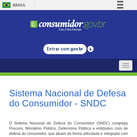
BRASIL
Simplifique!
Comunica BR
Participe
Acesso à informação
Entrar com
gov.br
Legislação
Canais
Toggle
naviga
Sistema Nacional de Defesa
do Consumidor - SNDC
O Sistema Nacional de Defesa do Consumidor (SNDC) congrega
Procons, Ministério Público, Defensoria Pública e entidades civis de
defesa do consumidor, que atuam de forma articulada e integrada com