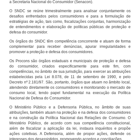
a Secretaria Nacional do Consumidor (Senacon).
O SNDC se reúne trimestralmente para analisar conjuntamente os
desafios enfrentados pelos consumidores e para a formulação de
estratégias de ação, tais como, fiscalizações conjuntas, harmonização
de entendimentos e elaboração de políticas públicas de proteção e
defesa do consumidor.
Os órgãos do SNDC têm competência concorrente e atuam de forma
complementar para receber denúncias, apurar irregularidades e
promover a proteção e defesa dos consumidores.
Os Procons são órgãos estaduais e municipais de proteção e defesa
do consumidor, criados especificamente para este fim, com
competências, no âmbito de sua jurisdição, para exercer as atribuições
estabelecidas pela Lei 8.078, de 11 de setembro de 1990, e pelo
Decreto nº 2.181/97. São, portanto, órgãos que atuam no âmbito local,
atendendo diretamente os consumidores e monitorando o mercado de
consumo local, tendo papel fundamental na execução da Política
Nacional de Defesa do Consumidor.
O Ministério Público e a Defensoria Pública, no âmbito de suas
atribuições, também atuam na proteção e na defesa dos consumidores
e na construção da Política Nacional das Relações de Consumo. O
Ministério Público, de acordo com sua competência constitucional,
além de fiscalizar a aplicação da lei, instaura inquéritos e propõe
ações coletivas. A Defensoria, além de propor ações, defende os
interesses dos desassistidos, promovendo acordos e conciliações.