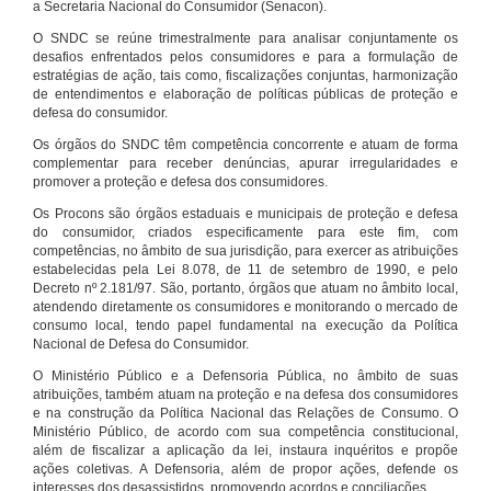
a Secretaria Nacional do Consumidor (Senacon).
O SNDC se reúne trimestralmente para analisar conjuntamente os
desafios enfrentados pelos consumidores e para a formulação de
estratégias de ação, tais como, fiscalizações conjuntas, harmonização
de entendimentos e elaboração de políticas públicas de proteção e
defesa do consumidor.
Os órgãos do SNDC têm competência concorrente e atuam de forma
complementar para receber denúncias, apurar irregularidades e
promover a proteção e defesa dos consumidores.
Os Procons são órgãos estaduais e municipais de proteção e defesa
do consumidor, criados especificamente para este fim, com
competências, no âmbito de sua jurisdição, para exercer as atribuições
estabelecidas pela Lei 8.078, de 11 de setembro de 1990, e pelo
Decreto nº 2.181/97. São, portanto, órgãos que atuam no âmbito local,
atendendo diretamente os consumidores e monitorando o mercado de
consumo local, tendo papel fundamental na execução da Política
Nacional de Defesa do Consumidor.
O Ministério Público e a Defensoria Pública, no âmbito de suas
atribuições, também atuam na proteção e na defesa dos consumidores
e na construção da Política Nacional das Relações de Consumo. O
Ministério Público, de acordo com sua competência constitucional,
além de fiscalizar a aplicação da lei, instaura inquéritos e propõe
ações coletivas. A Defensoria, além de propor ações, defende os
interesses dos desassistidos, promovendo acordos e conciliações.