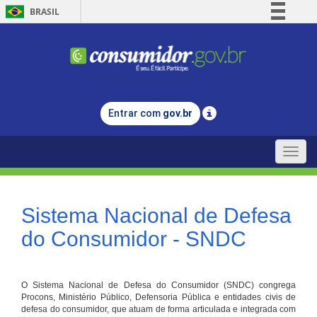
BRASIL
Simplifique!
Comunica BR
Participe
Acesso à informação
Entrar com
gov.br
Legislação
Canais
Toggle
naviga
Sistema Nacional de Defesa
do Consumidor - SNDC
O Sistema Nacional de Defesa do Consumidor (SNDC) congrega
Procons, Ministério Público, Defensoria Pública e entidades civis de
defesa do consumidor, que atuam de forma articulada e integrada com