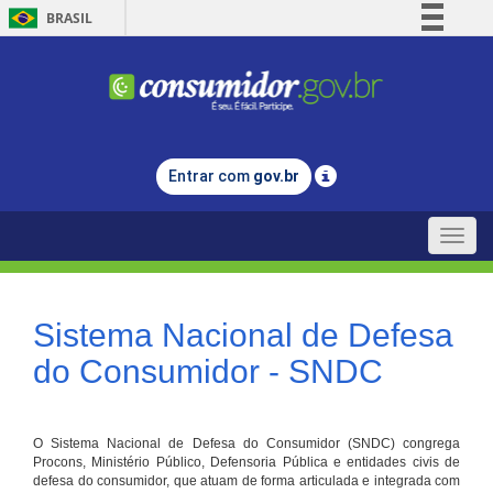
BRASIL
Simplifique!
Comunica BR
Participe
Acesso à informação
Entrar com
gov.br
Legislação
Canais
Toggle
naviga
Sistema Nacional de Defesa
do Consumidor - SNDC
O Sistema Nacional de Defesa do Consumidor (SNDC) congrega
Procons, Ministério Público, Defensoria Pública e entidades civis de
defesa do consumidor, que atuam de forma articulada e integrada com