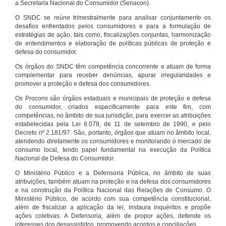
a Secretaria Nacional do Consumidor (Senacon).
O SNDC se reúne trimestralmente para analisar conjuntamente os
desafios enfrentados pelos consumidores e para a formulação de
estratégias de ação, tais como, fiscalizações conjuntas, harmonização
de entendimentos e elaboração de políticas públicas de proteção e
defesa do consumidor.
Os órgãos do SNDC têm competência concorrente e atuam de forma
complementar para receber denúncias, apurar irregularidades e
promover a proteção e defesa dos consumidores.
Os Procons são órgãos estaduais e municipais de proteção e defesa
do consumidor, criados especificamente para este fim, com
competências, no âmbito de sua jurisdição, para exercer as atribuições
estabelecidas pela Lei 8.078, de 11 de setembro de 1990, e pelo
Decreto nº 2.181/97. São, portanto, órgãos que atuam no âmbito local,
atendendo diretamente os consumidores e monitorando o mercado de
consumo local, tendo papel fundamental na execução da Política
Nacional de Defesa do Consumidor.
O Ministério Público e a Defensoria Pública, no âmbito de suas
atribuições, também atuam na proteção e na defesa dos consumidores
e na construção da Política Nacional das Relações de Consumo. O
Ministério Público, de acordo com sua competência constitucional,
além de fiscalizar a aplicação da lei, instaura inquéritos e propõe
ações coletivas. A Defensoria, além de propor ações, defende os
interesses dos desassistidos, promovendo acordos e conciliações.