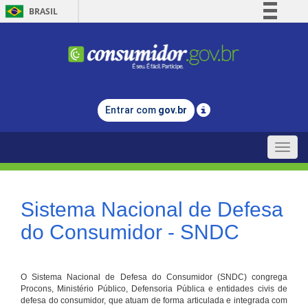
BRASIL
Simplifique!
Comunica BR
Participe
Acesso à informação
Entrar com
gov.br
Legislação
Canais
Toggle
naviga
Sistema Nacional de Defesa
do Consumidor - SNDC
O Sistema Nacional de Defesa do Consumidor (SNDC) congrega
Procons, Ministério Público, Defensoria Pública e entidades civis de
defesa do consumidor, que atuam de forma articulada e integrada com