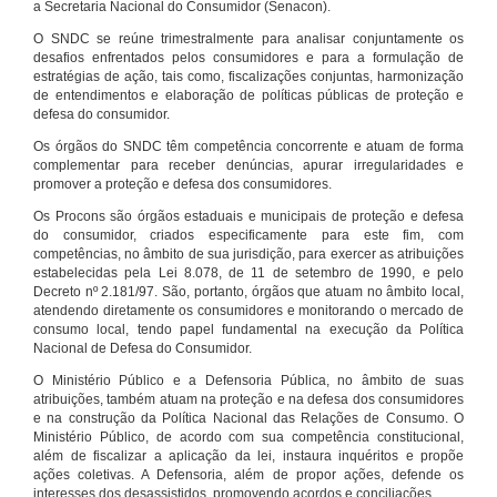
a Secretaria Nacional do Consumidor (Senacon).
O SNDC se reúne trimestralmente para analisar conjuntamente os
desafios enfrentados pelos consumidores e para a formulação de
estratégias de ação, tais como, fiscalizações conjuntas, harmonização
de entendimentos e elaboração de políticas públicas de proteção e
defesa do consumidor.
Os órgãos do SNDC têm competência concorrente e atuam de forma
complementar para receber denúncias, apurar irregularidades e
promover a proteção e defesa dos consumidores.
Os Procons são órgãos estaduais e municipais de proteção e defesa
do consumidor, criados especificamente para este fim, com
competências, no âmbito de sua jurisdição, para exercer as atribuições
estabelecidas pela Lei 8.078, de 11 de setembro de 1990, e pelo
Decreto nº 2.181/97. São, portanto, órgãos que atuam no âmbito local,
atendendo diretamente os consumidores e monitorando o mercado de
consumo local, tendo papel fundamental na execução da Política
Nacional de Defesa do Consumidor.
O Ministério Público e a Defensoria Pública, no âmbito de suas
atribuições, também atuam na proteção e na defesa dos consumidores
e na construção da Política Nacional das Relações de Consumo. O
Ministério Público, de acordo com sua competência constitucional,
além de fiscalizar a aplicação da lei, instaura inquéritos e propõe
ações coletivas. A Defensoria, além de propor ações, defende os
interesses dos desassistidos, promovendo acordos e conciliações.