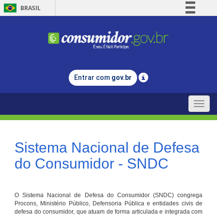
BRASIL
Simplifique!
Comunica BR
Participe
Acesso à informação
Entrar com
gov.br
Legislação
Canais
Toggle
naviga
Sistema Nacional de Defesa
do Consumidor - SNDC
O Sistema Nacional de Defesa do Consumidor (SNDC) congrega
Procons, Ministério Público, Defensoria Pública e entidades civis de
defesa do consumidor, que atuam de forma articulada e integrada com