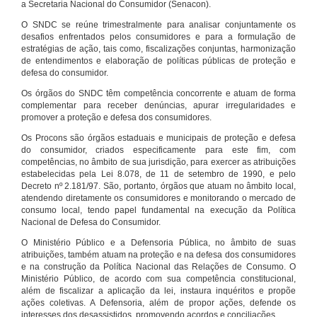
a Secretaria Nacional do Consumidor (Senacon).
O SNDC se reúne trimestralmente para analisar conjuntamente os
desafios enfrentados pelos consumidores e para a formulação de
estratégias de ação, tais como, fiscalizações conjuntas, harmonização
de entendimentos e elaboração de políticas públicas de proteção e
defesa do consumidor.
Os órgãos do SNDC têm competência concorrente e atuam de forma
complementar para receber denúncias, apurar irregularidades e
promover a proteção e defesa dos consumidores.
Os Procons são órgãos estaduais e municipais de proteção e defesa
do consumidor, criados especificamente para este fim, com
competências, no âmbito de sua jurisdição, para exercer as atribuições
estabelecidas pela Lei 8.078, de 11 de setembro de 1990, e pelo
Decreto nº 2.181/97. São, portanto, órgãos que atuam no âmbito local,
atendendo diretamente os consumidores e monitorando o mercado de
consumo local, tendo papel fundamental na execução da Política
Nacional de Defesa do Consumidor.
O Ministério Público e a Defensoria Pública, no âmbito de suas
atribuições, também atuam na proteção e na defesa dos consumidores
e na construção da Política Nacional das Relações de Consumo. O
Ministério Público, de acordo com sua competência constitucional,
além de fiscalizar a aplicação da lei, instaura inquéritos e propõe
ações coletivas. A Defensoria, além de propor ações, defende os
interesses dos desassistidos, promovendo acordos e conciliações.