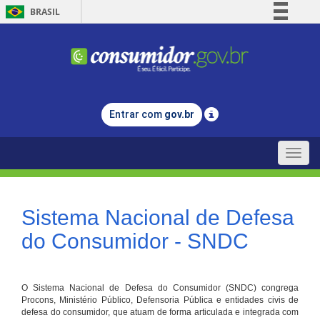
BRASIL
Simplifique!
Comunica BR
Participe
Acesso à informação
Entrar com
gov.br
Legislação
Canais
Toggle
naviga
Sistema Nacional de Defesa
do Consumidor - SNDC
O Sistema Nacional de Defesa do Consumidor (SNDC) congrega
Procons, Ministério Público, Defensoria Pública e entidades civis de
defesa do consumidor, que atuam de forma articulada e integrada com