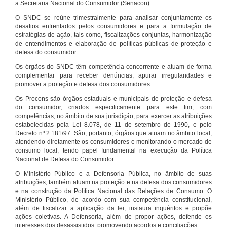
a Secretaria Nacional do Consumidor (Senacon).
O SNDC se reúne trimestralmente para analisar conjuntamente os
desafios enfrentados pelos consumidores e para a formulação de
estratégias de ação, tais como, fiscalizações conjuntas, harmonização
de entendimentos e elaboração de políticas públicas de proteção e
defesa do consumidor.
Os órgãos do SNDC têm competência concorrente e atuam de forma
complementar para receber denúncias, apurar irregularidades e
promover a proteção e defesa dos consumidores.
Os Procons são órgãos estaduais e municipais de proteção e defesa
do consumidor, criados especificamente para este fim, com
competências, no âmbito de sua jurisdição, para exercer as atribuições
estabelecidas pela Lei 8.078, de 11 de setembro de 1990, e pelo
Decreto nº 2.181/97. São, portanto, órgãos que atuam no âmbito local,
atendendo diretamente os consumidores e monitorando o mercado de
consumo local, tendo papel fundamental na execução da Política
Nacional de Defesa do Consumidor.
O Ministério Público e a Defensoria Pública, no âmbito de suas
atribuições, também atuam na proteção e na defesa dos consumidores
e na construção da Política Nacional das Relações de Consumo. O
Ministério Público, de acordo com sua competência constitucional,
além de fiscalizar a aplicação da lei, instaura inquéritos e propõe
ações coletivas. A Defensoria, além de propor ações, defende os
interesses dos desassistidos, promovendo acordos e conciliações.