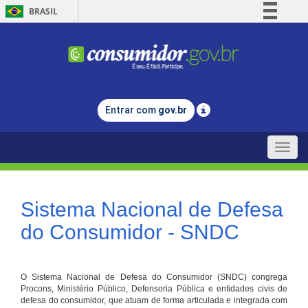
BRASIL
Simplifique!
Comunica BR
Participe
Acesso à informação
Entrar com
gov.br
Legislação
Canais
Toggle
naviga
Sistema Nacional de Defesa
do Consumidor - SNDC
O Sistema Nacional de Defesa do Consumidor (SNDC) congrega
Procons, Ministério Público, Defensoria Pública e entidades civis de
defesa do consumidor, que atuam de forma articulada e integrada com