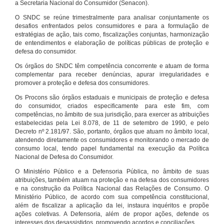
a Secretaria Nacional do Consumidor (Senacon).
O SNDC se reúne trimestralmente para analisar conjuntamente os
desafios enfrentados pelos consumidores e para a formulação de
estratégias de ação, tais como, fiscalizações conjuntas, harmonização
de entendimentos e elaboração de políticas públicas de proteção e
defesa do consumidor.
Os órgãos do SNDC têm competência concorrente e atuam de forma
complementar para receber denúncias, apurar irregularidades e
promover a proteção e defesa dos consumidores.
Os Procons são órgãos estaduais e municipais de proteção e defesa
do consumidor, criados especificamente para este fim, com
competências, no âmbito de sua jurisdição, para exercer as atribuições
estabelecidas pela Lei 8.078, de 11 de setembro de 1990, e pelo
Decreto nº 2.181/97. São, portanto, órgãos que atuam no âmbito local,
atendendo diretamente os consumidores e monitorando o mercado de
consumo local, tendo papel fundamental na execução da Política
Nacional de Defesa do Consumidor.
O Ministério Público e a Defensoria Pública, no âmbito de suas
atribuições, também atuam na proteção e na defesa dos consumidores
e na construção da Política Nacional das Relações de Consumo. O
Ministério Público, de acordo com sua competência constitucional,
além de fiscalizar a aplicação da lei, instaura inquéritos e propõe
ações coletivas. A Defensoria, além de propor ações, defende os
interesses dos desassistidos, promovendo acordos e conciliações.