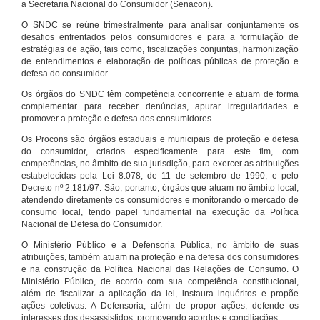
a Secretaria Nacional do Consumidor (Senacon).
O SNDC se reúne trimestralmente para analisar conjuntamente os
desafios enfrentados pelos consumidores e para a formulação de
estratégias de ação, tais como, fiscalizações conjuntas, harmonização
de entendimentos e elaboração de políticas públicas de proteção e
defesa do consumidor.
Os órgãos do SNDC têm competência concorrente e atuam de forma
complementar para receber denúncias, apurar irregularidades e
promover a proteção e defesa dos consumidores.
Os Procons são órgãos estaduais e municipais de proteção e defesa
do consumidor, criados especificamente para este fim, com
competências, no âmbito de sua jurisdição, para exercer as atribuições
estabelecidas pela Lei 8.078, de 11 de setembro de 1990, e pelo
Decreto nº 2.181/97. São, portanto, órgãos que atuam no âmbito local,
atendendo diretamente os consumidores e monitorando o mercado de
consumo local, tendo papel fundamental na execução da Política
Nacional de Defesa do Consumidor.
O Ministério Público e a Defensoria Pública, no âmbito de suas
atribuições, também atuam na proteção e na defesa dos consumidores
e na construção da Política Nacional das Relações de Consumo. O
Ministério Público, de acordo com sua competência constitucional,
além de fiscalizar a aplicação da lei, instaura inquéritos e propõe
ações coletivas. A Defensoria, além de propor ações, defende os
interesses dos desassistidos, promovendo acordos e conciliações.