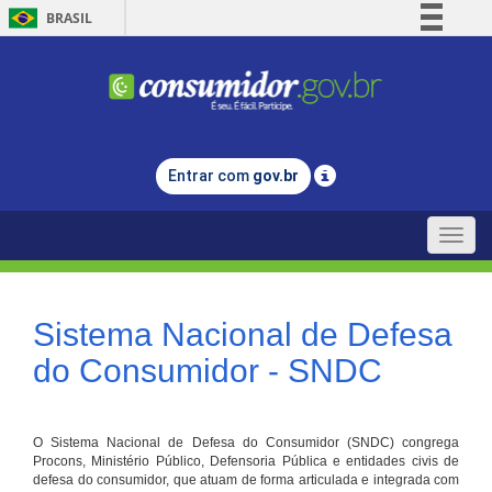
BRASIL
Simplifique!
Comunica BR
Participe
Acesso à informação
Entrar com
gov.br
Legislação
Canais
Toggle
naviga
Sistema Nacional de Defesa
do Consumidor - SNDC
O Sistema Nacional de Defesa do Consumidor (SNDC) congrega
Procons, Ministério Público, Defensoria Pública e entidades civis de
defesa do consumidor, que atuam de forma articulada e integrada com