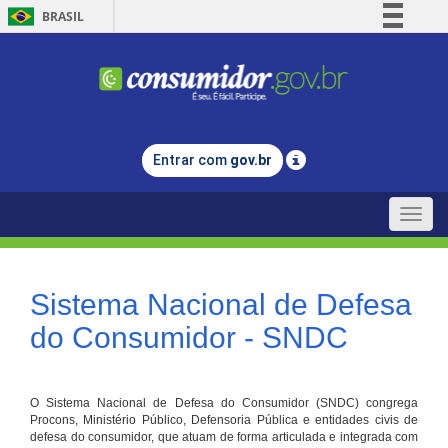
BRASIL
Simplifique!
Comunica BR
Participe
Acesso à informação
Entrar com
gov.br
Legislação
Canais
Toggle
naviga
Sistema Nacional de Defesa
do Consumidor - SNDC
O Sistema Nacional de Defesa do Consumidor (SNDC) congrega
Procons, Ministério Público, Defensoria Pública e entidades civis de
defesa do consumidor, que atuam de forma articulada e integrada com