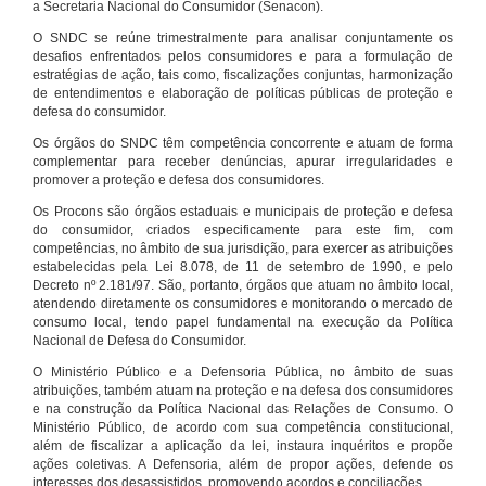
a Secretaria Nacional do Consumidor (Senacon).
O SNDC se reúne trimestralmente para analisar conjuntamente os
desafios enfrentados pelos consumidores e para a formulação de
estratégias de ação, tais como, fiscalizações conjuntas, harmonização
de entendimentos e elaboração de políticas públicas de proteção e
defesa do consumidor.
Os órgãos do SNDC têm competência concorrente e atuam de forma
complementar para receber denúncias, apurar irregularidades e
promover a proteção e defesa dos consumidores.
Os Procons são órgãos estaduais e municipais de proteção e defesa
do consumidor, criados especificamente para este fim, com
competências, no âmbito de sua jurisdição, para exercer as atribuições
estabelecidas pela Lei 8.078, de 11 de setembro de 1990, e pelo
Decreto nº 2.181/97. São, portanto, órgãos que atuam no âmbito local,
atendendo diretamente os consumidores e monitorando o mercado de
consumo local, tendo papel fundamental na execução da Política
Nacional de Defesa do Consumidor.
O Ministério Público e a Defensoria Pública, no âmbito de suas
atribuições, também atuam na proteção e na defesa dos consumidores
e na construção da Política Nacional das Relações de Consumo. O
Ministério Público, de acordo com sua competência constitucional,
além de fiscalizar a aplicação da lei, instaura inquéritos e propõe
ações coletivas. A Defensoria, além de propor ações, defende os
interesses dos desassistidos, promovendo acordos e conciliações.