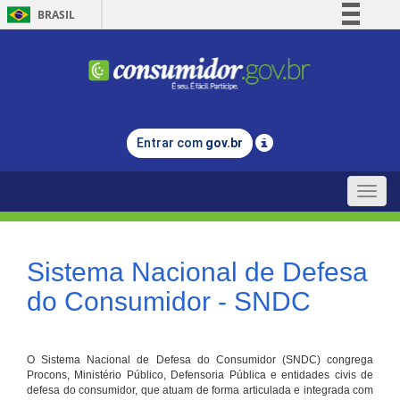
BRASIL
Simplifique!
Comunica BR
Participe
Acesso à informação
Entrar com
gov.br
Legislação
Canais
Toggle
naviga
Sistema Nacional de Defesa
do Consumidor - SNDC
O Sistema Nacional de Defesa do Consumidor (SNDC) congrega
Procons, Ministério Público, Defensoria Pública e entidades civis de
defesa do consumidor, que atuam de forma articulada e integrada com