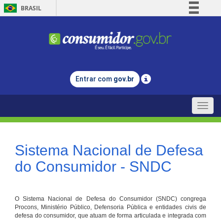
BRASIL
Simplifique!
Comunica BR
Participe
Acesso à informação
Entrar com
gov.br
Legislação
Canais
Toggle
naviga
Sistema Nacional de Defesa
do Consumidor - SNDC
O Sistema Nacional de Defesa do Consumidor (SNDC) congrega
Procons, Ministério Público, Defensoria Pública e entidades civis de
defesa do consumidor, que atuam de forma articulada e integrada com