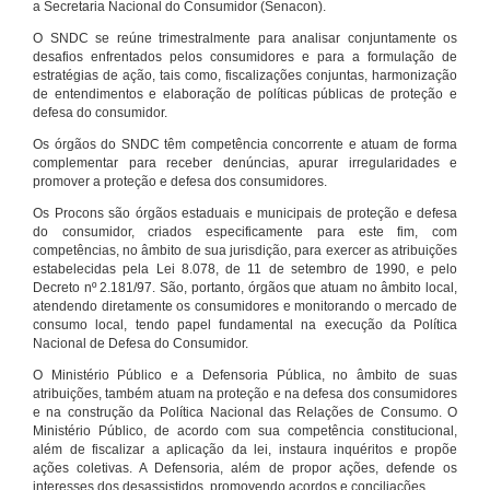
a Secretaria Nacional do Consumidor (Senacon).
O SNDC se reúne trimestralmente para analisar conjuntamente os
desafios enfrentados pelos consumidores e para a formulação de
estratégias de ação, tais como, fiscalizações conjuntas, harmonização
de entendimentos e elaboração de políticas públicas de proteção e
defesa do consumidor.
Os órgãos do SNDC têm competência concorrente e atuam de forma
complementar para receber denúncias, apurar irregularidades e
promover a proteção e defesa dos consumidores.
Os Procons são órgãos estaduais e municipais de proteção e defesa
do consumidor, criados especificamente para este fim, com
competências, no âmbito de sua jurisdição, para exercer as atribuições
estabelecidas pela Lei 8.078, de 11 de setembro de 1990, e pelo
Decreto nº 2.181/97. São, portanto, órgãos que atuam no âmbito local,
atendendo diretamente os consumidores e monitorando o mercado de
consumo local, tendo papel fundamental na execução da Política
Nacional de Defesa do Consumidor.
O Ministério Público e a Defensoria Pública, no âmbito de suas
atribuições, também atuam na proteção e na defesa dos consumidores
e na construção da Política Nacional das Relações de Consumo. O
Ministério Público, de acordo com sua competência constitucional,
além de fiscalizar a aplicação da lei, instaura inquéritos e propõe
ações coletivas. A Defensoria, além de propor ações, defende os
interesses dos desassistidos, promovendo acordos e conciliações.