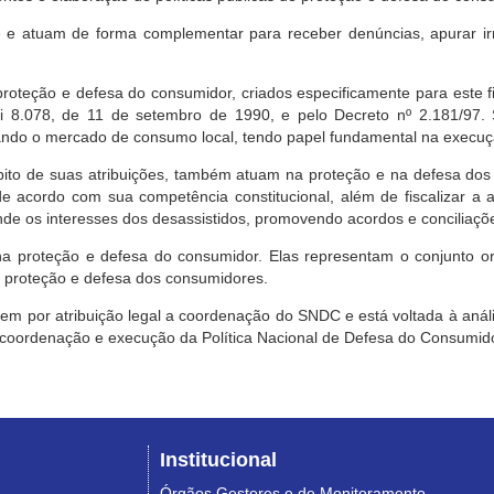
e atuam de forma complementar para receber denúncias, apurar irr
roteção e defesa do consumidor, criados especificamente para este f
ei 8.078, de 11 de setembro de 1990, e pelo Decreto nº 2.181/97.
ndo o mercado de consumo local, tendo papel fundamental na execuçã
mbito de suas atribuições, também atuam na proteção e na defesa dos
 acordo com sua competência constitucional, além de fiscalizar a ap
ende os interesses dos desassistidos, promovendo acordos e conciliaçõ
na proteção e defesa do consumidor. Elas representam o conjunto o
e proteção e defesa dos consumidores.
 tem por atribuição legal a coordenação do SNDC e está voltada à aná
, coordenação e execução da Política Nacional de Defesa do Consumido
Institucional
Órgãos Gestores e de Monitoramento