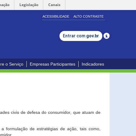
mação
Legislação
Canais
ACESSIBILIDADE
ALTO CONTRASTE
Entrar com
gov.br
re o Serviço
Empresas Participantes
Indicadores
dades civis de defesa do consumidor, que atuam de
a formulação de estratégias de ação, tais como,
umidor.