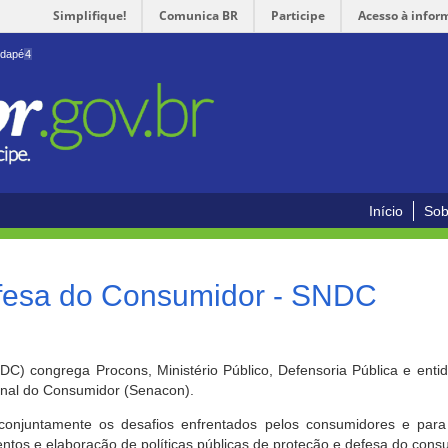
Simplifique!
Comunica BR
Participe
Acesso à infor
odapé
4
Início
Sob
efesa do Consumidor - SNDC
) congrega Procons, Ministério Público, Defensoria Pública e enti
ional do Consumidor (Senacon).
conjuntamente os desafios enfrentados pelos consumidores e para 
ntos e elaboração de políticas públicas de proteção e defesa do cons