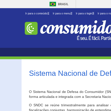
BRASIL
Ir para o conteúdo
1
Ir para o menu
2
Ir para o login
3
Ir para o r
Sistema Nacional de D
O Sistema Nacional de Defesa do Consumidor (SNDC
forma articulada e integrada com a Secretaria Nac
O SNDC se reúne trimestralmente para analisar 
fiscalizações conjuntas, harmonização de entendime