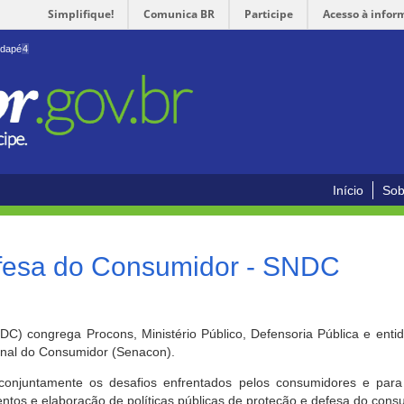
Simplifique!
Comunica BR
Participe
Acesso à infor
odapé
4
Início
Sob
efesa do Consumidor - SNDC
) congrega Procons, Ministério Público, Defensoria Pública e enti
ional do Consumidor (Senacon).
conjuntamente os desafios enfrentados pelos consumidores e para 
ntos e elaboração de políticas públicas de proteção e defesa do cons