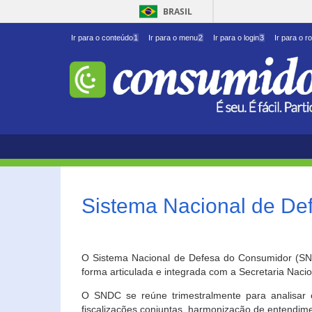
BRASIL
Ir para o conteúdo
1
Ir para o menu
2
Ir para o login
3
Ir para o r
Sistema Nacional de D
O Sistema Nacional de Defesa do Consumidor (SNDC
forma articulada e integrada com a Secretaria Nac
O SNDC se reúne trimestralmente para analisar 
fiscalizações conjuntas, harmonização de entendime