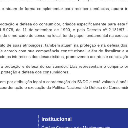
e atuam de forma complementar para receber denúncias, apurar irr
roteção e defesa do consumidor, criados especificamente para este f
ei 8.078, de 11 de setembro de 1990, e pelo Decreto nº 2.181/97.
ndo o mercado de consumo local, tendo papel fundamental na execuçã
mbito de suas atribuições, também atuam na proteção e na defesa dos
 acordo com sua competência constitucional, além de fiscalizar a ap
ende os interesses dos desassistidos, promovendo acordos e conciliaçõ
na proteção e defesa do consumidor. Elas representam o conjunto o
e proteção e defesa dos consumidores.
 tem por atribuição legal a coordenação do SNDC e está voltada à aná
, coordenação e execução da Política Nacional de Defesa do Consumido
Institucional
Órgãos Gestores e de Monitoramento