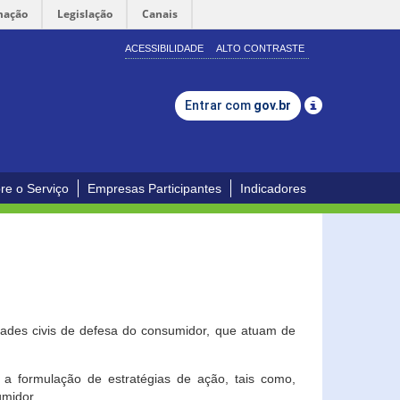
mação
Legislação
Canais
ACESSIBILIDADE
ALTO CONTRASTE
Entrar com
gov.br
re o Serviço
Empresas Participantes
Indicadores
dades civis de defesa do consumidor, que atuam de
a formulação de estratégias de ação, tais como,
umidor.