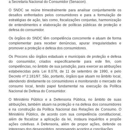
a Secretaria Nacional do Consumidor (Senacon).
O SNDC se reúne trimestralmente para analisar conjuntamente os
desafios enfrentados pelos consumidores e para a formulação de
estratégias de ação, tais como, fiscalizações conjuntas, harmonização
de entendimentos e elaboração de políticas públicas de proteção e
defesa do consumidor.
Os órgãos do SNDC têm competência concorrente e atuam de forma
complementar para receber denúncias, apurar irregularidades e
promover a proteção e defesa dos consumidores.
Os Procons são órgãos estaduais e municipais de proteção e defesa
do consumidor, criados especificamente para este fim, com
competências, no âmbito de sua jurisdição, para exercer as atribuições
estabelecidas pela Lei 8.078, de 11 de setembro de 1990, e pelo
Decreto nº 2.181/97. São, portanto, órgãos que atuam no âmbito local,
atendendo diretamente os consumidores e monitorando o mercado de
consumo local, tendo papel fundamental na execução da Política
Nacional de Defesa do Consumidor.
O Ministério Público e a Defensoria Pública, no âmbito de suas
atribuições, também atuam na proteção e na defesa dos consumidores
e na construção da Política Nacional das Relações de Consumo. O
Ministério Público, de acordo com sua competência constitucional,
além de fiscalizar a aplicação da lei, instaura inquéritos e propõe
ações coletivas. A Defensoria, além de propor ações, defende os
interesses dos desassistidos, promovendo acordos e conciliações.