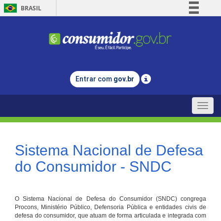
BRASIL
Simplifique!
Comunica BR
Participe
Acesso à informação
Entrar com
gov.br
Legislação
Canais
Toggle
naviga
Sistema Nacional de Defesa
do Consumidor - SNDC
O Sistema Nacional de Defesa do Consumidor (SNDC) congrega
Procons, Ministério Público, Defensoria Pública e entidades civis de
defesa do consumidor, que atuam de forma articulada e integrada com