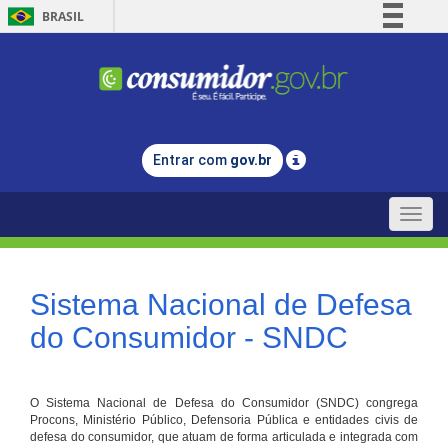
BRASIL
Simplifique!
Comunica BR
Participe
Acesso à informação
Entrar com
gov.br
Legislação
Canais
Toggle
naviga
Sistema Nacional de Defesa
do Consumidor - SNDC
O Sistema Nacional de Defesa do Consumidor (SNDC) congrega
Procons, Ministério Público, Defensoria Pública e entidades civis de
defesa do consumidor, que atuam de forma articulada e integrada com