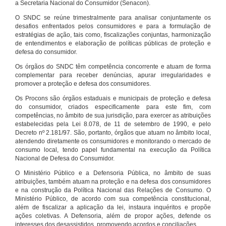
a Secretaria Nacional do Consumidor (Senacon).
O SNDC se reúne trimestralmente para analisar conjuntamente os
desafios enfrentados pelos consumidores e para a formulação de
estratégias de ação, tais como, fiscalizações conjuntas, harmonização
de entendimentos e elaboração de políticas públicas de proteção e
defesa do consumidor.
Os órgãos do SNDC têm competência concorrente e atuam de forma
complementar para receber denúncias, apurar irregularidades e
promover a proteção e defesa dos consumidores.
Os Procons são órgãos estaduais e municipais de proteção e defesa
do consumidor, criados especificamente para este fim, com
competências, no âmbito de sua jurisdição, para exercer as atribuições
estabelecidas pela Lei 8.078, de 11 de setembro de 1990, e pelo
Decreto nº 2.181/97. São, portanto, órgãos que atuam no âmbito local,
atendendo diretamente os consumidores e monitorando o mercado de
consumo local, tendo papel fundamental na execução da Política
Nacional de Defesa do Consumidor.
O Ministério Público e a Defensoria Pública, no âmbito de suas
atribuições, também atuam na proteção e na defesa dos consumidores
e na construção da Política Nacional das Relações de Consumo. O
Ministério Público, de acordo com sua competência constitucional,
além de fiscalizar a aplicação da lei, instaura inquéritos e propõe
ações coletivas. A Defensoria, além de propor ações, defende os
interesses dos desassistidos, promovendo acordos e conciliações.