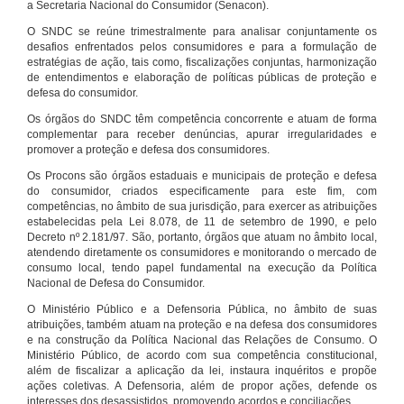
a Secretaria Nacional do Consumidor (Senacon).
O SNDC se reúne trimestralmente para analisar conjuntamente os
desafios enfrentados pelos consumidores e para a formulação de
estratégias de ação, tais como, fiscalizações conjuntas, harmonização
de entendimentos e elaboração de políticas públicas de proteção e
defesa do consumidor.
Os órgãos do SNDC têm competência concorrente e atuam de forma
complementar para receber denúncias, apurar irregularidades e
promover a proteção e defesa dos consumidores.
Os Procons são órgãos estaduais e municipais de proteção e defesa
do consumidor, criados especificamente para este fim, com
competências, no âmbito de sua jurisdição, para exercer as atribuições
estabelecidas pela Lei 8.078, de 11 de setembro de 1990, e pelo
Decreto nº 2.181/97. São, portanto, órgãos que atuam no âmbito local,
atendendo diretamente os consumidores e monitorando o mercado de
consumo local, tendo papel fundamental na execução da Política
Nacional de Defesa do Consumidor.
O Ministério Público e a Defensoria Pública, no âmbito de suas
atribuições, também atuam na proteção e na defesa dos consumidores
e na construção da Política Nacional das Relações de Consumo. O
Ministério Público, de acordo com sua competência constitucional,
além de fiscalizar a aplicação da lei, instaura inquéritos e propõe
ações coletivas. A Defensoria, além de propor ações, defende os
interesses dos desassistidos, promovendo acordos e conciliações.