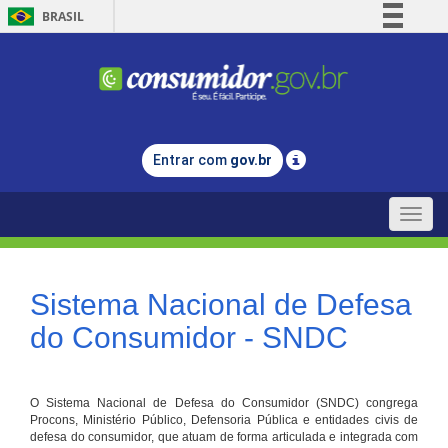
BRASIL
Simplifique!
Comunica BR
Participe
Acesso à informação
Entrar com
gov.br
Legislação
Canais
Toggle
naviga
Sistema Nacional de Defesa
do Consumidor - SNDC
O Sistema Nacional de Defesa do Consumidor (SNDC) congrega
Procons, Ministério Público, Defensoria Pública e entidades civis de
defesa do consumidor, que atuam de forma articulada e integrada com